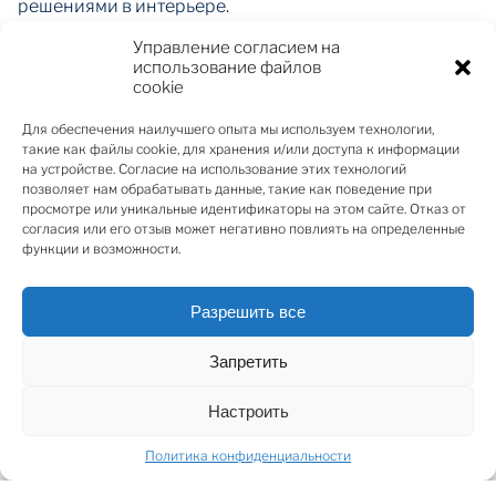
решениями в интерьере.
Центральное место в просторной и светлой
Управление согласием на
гостиной занимает мраморный камин с большим
использование файлов
стеклянным окном, создающий особое ощущение
cookie
уюта. Интерьер дополняют роскошные итальянские
Для обеспечения наилучшего опыта мы используем технологии,
хрустальные люстры, бархатные шторы, а также
такие как файлы cookie, для хранения и/или доступа к информации
эксклюзивная итальянская деревянная мебель Cavio
на устройстве. Согласие на использование этих технологий
позволяет нам обрабатывать данные, такие как поведение при
и дизайнерские зеркала. Для отделки стен
просмотре или уникальные идентификаторы на этом сайте. Отказ от
использованы высококачественные тканевые обои.
согласия или его отзыв может негативно повлиять на определенные
Кухня выполнена из натурального дерева и
функции и возможности.
оборудована первоклассной бытовой техникой
(Smeg, Siemens).
Разрешить все
В доме 3 спальни, просторная гостиная, гардеробная
(возможно, переоборудованная в дополнительную
Запретить
спальню), а также 2 ванные комнаты.
Дополнительным бонусом является просторный
Настроить
подвал, который можно обустроить под зону отдыха
а или хобби. В ванных комнатах установлена ​​
Политика конфиденциальности
сантехника Villeroy & Boch и смесители Bugnatese,