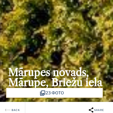
Mārupes novads,
Mārupe, Briežu iela
23 ФОТО
BACK
SHARE