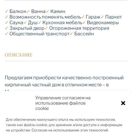
✓
Балкон
✓
Ванна
✓
Камин
✓
Возможность поменять мебель
✓
Гараж
✓
Паркет
✓
Сауна
✓
Душ
✓
Кухонная мебель
✓
Видеокамеры
✓
Закрытый двор
✓
Огороженная территория
✓
Общественный транспорт
✓
Бассейн
ОПИСАНИЕ
Предлагаем приобрести качественно построенный
кирпичный частный дом в отличном месте – в
Марупе, всего в нескольких шагах от торгового
Управление согласием на
центра Spice и недалеко от аэропорта Рига.
использование файлов
cookie
Недвижимость состоит из просторной жилой зоны с
Для обеспечения наилучшего опыта мы используем технологии,
такие как файлы cookie, для хранения и/или доступа к информации
пятью спальнями, большой гостиной, зоной отдыха и
на устройстве. Согласие на использование этих технологий