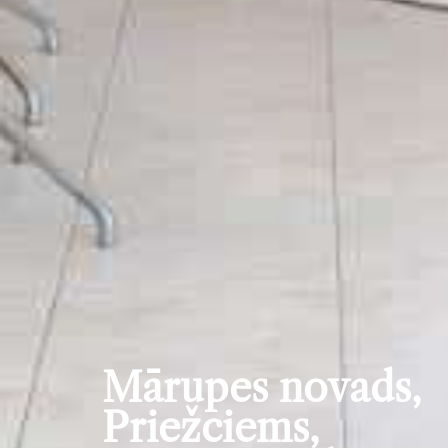
Mārupes novads,
Priežciems,