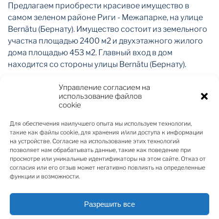
Предлагаем приобрести красивое имущество в
самом зеленом районе Риги - Межапарке, на улице
Bernātu (Бернату). Имущество состоит из земельного
участка площадью 2400 м2 и двухэтажного жилого
дома площадью 453 м2. Главный вход в дом
находится со стороны улицы Bernātu (Бернату).
Управление согласием на
На первом этаже дома расположена гостиная с
использование файлов
камином, кухня с обеденным помещением и
cookie
отдельной кладовой, кабинет, спальня и ванная
комната для гостей. Из гостиной есть выход на
Для обеспечения наилучшего опыта мы используем технологии,
такие как файлы cookie, для хранения и/или доступа к информации
просторную террасу общей площадью 46.6 м2. На
на устройстве. Согласие на использование этих технологий
втором этаже находятся две спальни для детей с
позволяет нам обрабатывать данные, такие как поведение при
ванной комнатой, а также главная спальня с
просмотре или уникальные идентификаторы на этом сайте. Отказ от
согласия или его отзыв может негативно повлиять на определенные
отдельной ванной комнатой для родителей. В
функции и возможности.
каждой спальне есть гардеробная и встроенные
шкафы. На втором этаже также есть терраса и
Разрешить все
балкон - 13.7 м2. В доме обустроен подземный этаж,
который благодаря рельефу и расположению дома