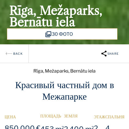
Rīga, Mežaparks,
Bernātu iela
30 ФОТО
BACK
SHARE
Rīga, Mežaparks, Bernātu iela
Красивый частный дом в
Межапарке
ПЛОЩАДЬ
ЗЕМЛЯ
ЦЕНА
ЭТАЖ
СПАЛЬНЯ
850 000 €
2
4
2
2