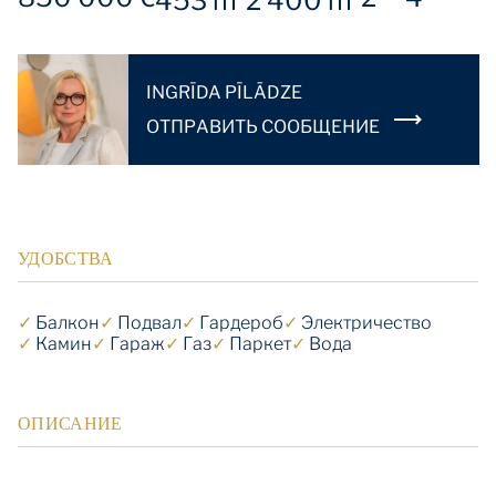
453 m
2 400 m
INGRĪDA PĪLĀDZE
OТПРАВИТЬ СООБЩЕНИЕ
УДОБСТВА
✓
Балкон
✓
Подвал
✓
Гардероб
✓
Электричество
✓
Камин
✓
Гараж
✓
Газ
✓
Паркет
✓
Вода
ОПИСАНИЕ