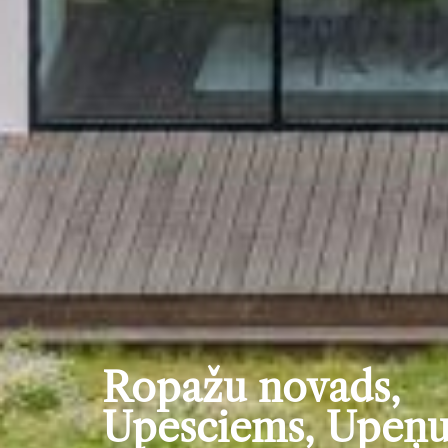
Ropažu novads,
Upesciems, Upeņ