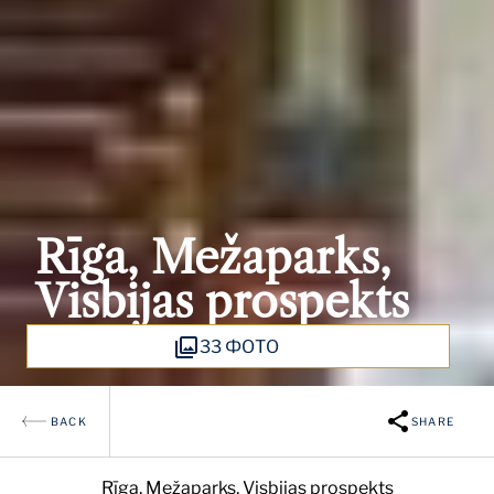
Rīga, Mežaparks,
Visbijas prospekts
33 ФОТО
BACK
SHARE
Rīga, Mežaparks, Visbijas prospekts