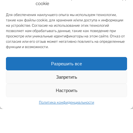
Недвижимость отличается изысканным интерьером
cookie
в ретро-стиле, тщательно подобранными
Для обеспечения наилучшего опыта мы используем технологии,
отделочными материалами и ощущением простора.
такие как файлы cookie, для хранения и/или доступа к информации
Высота потолков от 2,85 до 3,16 метра наполняет
на устройстве. Согласие на использование этих технологий
помещения светом и воздухом, а просторные
позволяет нам обрабатывать данные, такие как поведение при
просмотре или уникальные идентификаторы на этом сайте. Отказ от
террасы с видом на сосновый лес создают
согласия или его отзыв может негативно повлиять на определенные
идеальную атмосферу для отдыха, уединения и
функции и возможности.
восстановления сил.
Разрешить все
Дом функционально разделён на две отдельные,
равные по площади секции, что открывает гибкие
Запретить
возможности использования — как для
представительского проживания одной семьи, так и
Настроить
для комфортной жизни нескольких поколений или
двух домохозяйств. Общая площадь дома составляет
Политика конфиденциальности
443 м², площадь земельного участка — 3 371 м², что
обеспечивает приватность, простор и гармоничную
связь с окружающей природной средой.