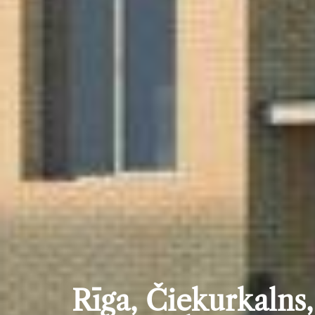
Rīga, Čiekurkalns,