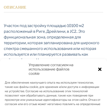
ОПИСАНИЕ
Участок под застройку площадью 10100 м2
расположеный в Риге, Дрейлини, в JC2.. Это
функциональная зона, определенная для
территории, которая запланирована для широкого
спектра смешанного использования или которая
используется или планируется развивать как
районный центр. На этих территориях в первую
Управление согласием на
очередь обеспечивается качество городской среды,
использование файлов
необходимое для выполнения жилищных и
cookie
общественных функций. Возможности
производства ограничены. Основными видами
Для обеспечения наилучшего опыта мы используем технологии,
такие как файлы cookie, для хранения и/или доступа к информации
использования территории являются: Строительство
на устройстве. Согласие на использование этих технологий
индивидуальных домов (11001), Строительство
позволяет нам обрабатывать данные, такие как поведение при
рядных домов (11005), Строительство
просмотре или уникальные идентификаторы на этом сайте. Отказ от
согласия или его отзыв может негативно повлиять на определенные
многоквартирных домов (11006), Строительство