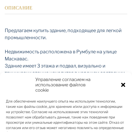
ОПИСАНИЕ
Предлагаем купить здание, подходящее для легкой
промышленности.
Недвижимость расположена в Румбуле на улице
Маскавас.
Здание имеет 3 этажа и подвал, визуально и
технически здание находится в хорошем состоянии.
Управление согласием на
Земельный участок: 6024 м2
использование файлов
Общая площадь здания: 3866 м2;
cookie
Площадь по этажам:
-1 этаж 965м2 склад;
Для обеспечения наилучшего опыта мы используем технологии,
такие как файлы cookie, для хранения и/или доступа к информации
1-й этаж 949м2 офис/склад/производство;
на устройстве. Согласие на использование этих технологий
2-й этаж 973м2 производственные помещения;
позволяет нам обрабатывать данные, такие как поведение при
3 этаж 979м2 производственные помещения
просмотре или уникальные идентификаторы на этом сайте. Отказ от
согласия или его отзыв может негативно повлиять на определенные
Пандус. Грузовой лифт.