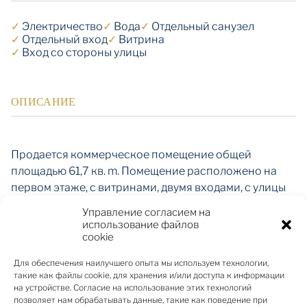
✓
Электричество
✓
Вода
✓
Отдельный санузел
✓
Отдельный вход
✓
Витрина
✓
Вход со стороны улицы
ОПИСАНИЕ
Продается коммерческое помещение общей
площадью 61,7 кв. m. Помещение расположено на
первом этаже, с витринами, двумя входами, с улицы
Матиса и со стороны двора для доставки товара.
Управление согласием на
Возможность въезда во двор для доставки товара.
использование файлов
cookie
Для обеспечения наилучшего опыта мы используем технологии,
Удобная планировка. Помещения идеально
такие как файлы cookie, для хранения и/или доступа к информации
подходят для открытия магазина, кондитерской,
на устройстве. Согласие на использование этих технологий
позволяет нам обрабатывать данные, такие как поведение при
парикмахерской, сервисных мастерских или другой