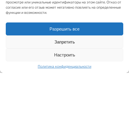
просмотре или уникальные идентификаторы на этом сайте. Отказ от
коммерческой деятельности.
согласия или его отзыв может негативно повлиять на определенные
Помещения оборудованы охранной сигнализацией,
функции и возможности.
центральным отоплением.
Отличная инфраструктура, удобное сообщение с
Разрешить все
общественным транспортом, интенсивный
пешеходный поток.
Запретить
Настроить
SHARE
Политика конфиденциальности
ПОДЕЛИТЬСЯ