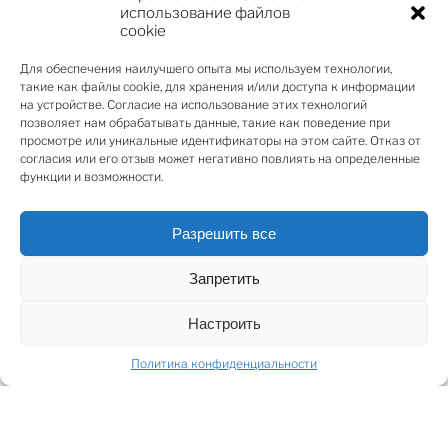
использование файлов
место для 3 автомобилей.
cookie
Будущее предполагаемое использование здания -
Для обеспечения наилучшего опыта мы используем технологии,
гостиница 4*.
такие как файлы cookie, для хранения и/или доступа к информации
на устройстве. Согласие на использование этих технологий
Неоспоримыми преимуществами являются:
позволяет нам обрабатывать данные, такие как поведение при
- расположение в самом центре туристической зоны
просмотре или уникальные идентификаторы на этом сайте. Отказ от
(исторические места, площади, рестораны и кафе);
согласия или его отзыв может негативно повлиять на определенные
функции и возможности.
- определенная планировка помещений:
- первый этаж - вход, стойка регистрации, лифт,
гостиная, бар и комнаты;
Разрешить все
- цокольный этаж: ресторан с кухней (оптимальное
Запретить
питание: завтрак, шведский стол), вспомогательные
помещения (интернет-кафе), камера хранения;
Настроить
- II., III., IV. этаж - 17-20 номеров на каждом этаже. Во
время реконструкции удобно использовать
Политика конфиденциальности
существующую коридорную систему (лифт, 2
лестничных марша);
- V. и VI. этажи - могут быть использованы для
индивидуально оформленных номеров с