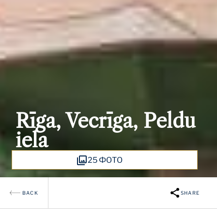
Rīga, Vecrīga, Peldu
iela
25 ФОТО
BACK
SHARE