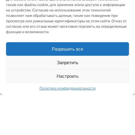
югендстиля. Помещения находятся на первом этаже
такие как файлы cookie, для хранения и/или доступа к информации
здания с входом через парадную лестничную клетку.
на устройстве. Согласие на использование этих технологий
позволяет нам обрабатывать данные, такие как поведение при
просмотре или уникальные идентификаторы на этом сайте. Отказ от
согласия или его отзыв может негативно повлиять на определенные
Планировка продуманная и функциональная –
функции и возможности.
четыре изолированные комнаты, зона ресепшн, два
санузла и кухня. Для удобства установлен
Разрешить все
собственный газовый котёл с индивидуальными
счётчиками. В настоящее время помещения
Запретить
используются как офис, но с не меньшей ценностью
могут быть переоборудованы под жилое
Настроить
пространство. Интерьер предлагается с
Политика конфиденциальности
качественной полной отделкой и без мебели, что
позволяет новому владельцу реализовать
собственное видение.
Окрестности между улицами Элизабетес, Виландес,
Видус и Рупниецības – одни из самых элегантных в
Риге: тихие, зелёные и гармоничные, но при этом