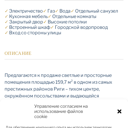
✓
Электричество
✓
Газ
✓
Вода
✓
Отдельный санузел
✓
Кухонная мебель
✓
Отдельные комнаты
✓
Закрытый двор
✓
Высокие потолки
✓
Встроенный шкаф
✓
Городской водопровод
✓
Вход со стороны улицы
ОПИСАНИЕ
Предлагаются к продаже светлые и просторные
помещения площадью 159,7 м² в одном из самых
престижных районов Риги – тихом центре,
окружённом посольствами и выдающейся
архитектурой в стиле модерн. Объект расположен в
Управление согласием на
историческом доме, построенном в 1909 году по
использование файлов
проекту известного архитектора Константина
cookie
Пэкшенса, в рациональном направлении
Для обеспечения наилучшего опыта мы используем технологии,