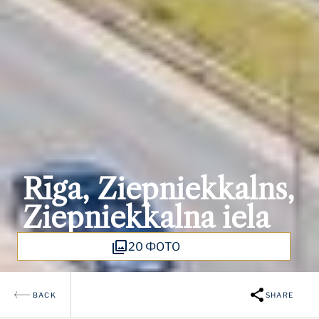
Rīga, Ziepniekkalns,
Ziepniekkalna iela
20 ФОТО
BACK
SHARE