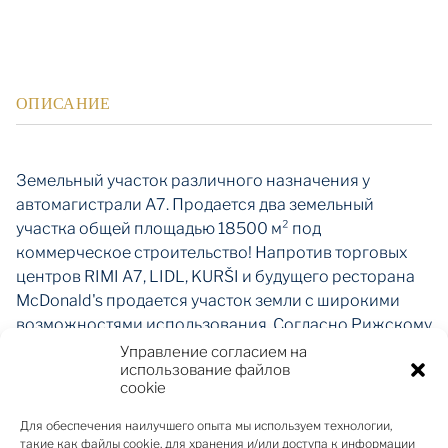
ОПИСАНИЕ
Земельный участок различного назначения у
автомагистрали А7. Продается два земельный
участка общей площадью 18500 м² под
коммерческое строительство! Напротив торговых
центров RIMI A7, LIDL, KURŠI и будущего ресторана
McDonald's продается участок земли с широкими
возможностями использования. Согласно Рижскому
городскому плану развития, это зона застройки JC2.
Управление согласием на
использование файлов
Разрешенно строительство торговых и сервисных
cookie
объектов, строительство частных домов,
многоквартирных домов и таунхаусов,
Для обеспечения наилучшего опыта мы используем технологии,
строительство туристических, культурно-
такие как файлы cookie, для хранения и/или доступа к информации