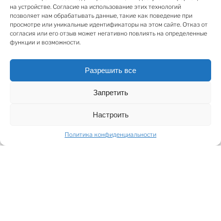
на устройстве. Согласие на использование этих технологий
спортивных зданий, образовательных и
позволяет нам обрабатывать данные, такие как поведение при
медицинских учреждений. Участок расположен за
просмотре или уникальные идентификаторы на этом сайте. Отказ от
пределами Красной линии. Лесных массивов нет. На
согласия или его отзыв может негативно повлиять на определенные
функции и возможности.
участке подключение к газопроводу. Подезд к
участку с 2-х сторон. Согласно Рижскому
городскому плану развития, планируется
Разрешить все
благоустройство прилегающей улицы, пешеходный
Запретить
туннель и велосипедной дорожки. На одной части
участка находится объект дизайна – знак границы
Настроить
Риги.
Политика конфиденциальности
SHARE