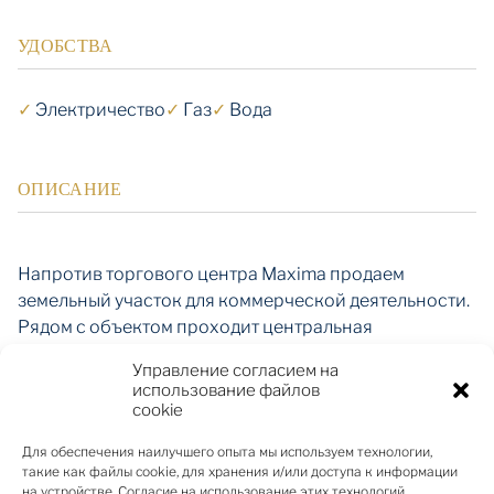
УДОБСТВА
✓
Электричество
✓
Газ
✓
Вода
ОПИСАНИЕ
Напротив торгового центра Maxima продаем
земельный участок для коммерческой деятельности.
Рядом с объектом проходит центральная
транспортная развязка Юрмалы, улица Перкона.
Управление согласием на
Согласно плану развития города Юрмалы земельный
использование файлов
участок находится в зоне JC6, где разрешенным
cookie
использованием является строительство
Для обеспечения наилучшего опыта мы используем технологии,
общественных, коммерческих, оздоровительных,
такие как файлы cookie, для хранения и/или доступа к информации
туристических, культурно-досуговых объектов и
на устройстве. Согласие на использование этих технологий