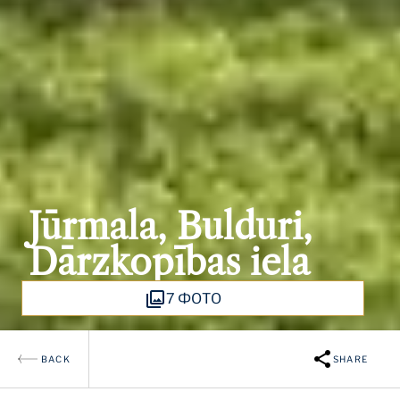
Jūrmala, Bulduri,
Dārzkopības iela
7 ФОТО
BACK
SHARE