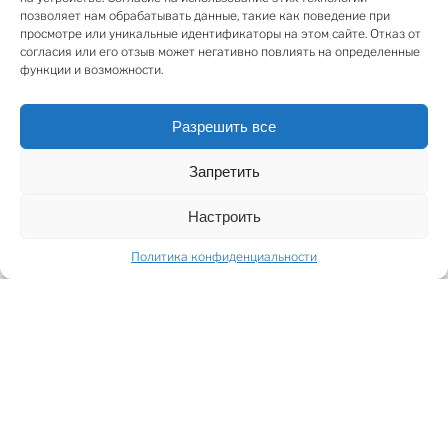
служебных зданий, а также строительство отдельно
позволяет нам обрабатывать данные, такие как поведение при
просмотре или уникальные идентификаторы на этом сайте. Отказ от
стоящих домов, таунхаусов или двухквартирные
согласия или его отзыв может негативно повлиять на определенные
дома, и часть земельного участка - Природно-
функции и возможности.
зеленая территория и связанные с ней строения.
Строительные показатели участка - разрешенная
Разрешить все
плотность застройки 30%, высота зданий 12 метров.
Подключение к электрическим сетям. Рядом
Запретить
супермаркет RIMI, Аквапарк Лиелупе и другие
объекты инфраструктуры.
Настроить
SHARE
Политика конфиденциальности
ПОДЕЛИТЬСЯ