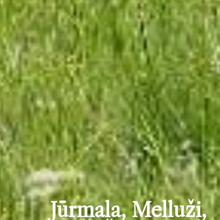
Jūrmala, Melluži,