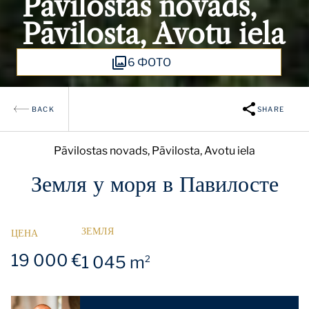
Pāvilostas novads,
Pāvilosta, Avotu iela
6 ФОТО
BACK
SHARE
Pāvilostas novads, Pāvilosta, Avotu iela
Земля у моря в Павилосте
ЗЕМЛЯ
ЦЕНА
19 000 €
1 045 m
2