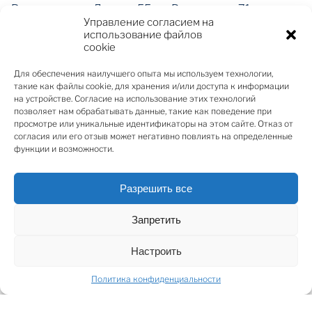
Расстояние до Лиепаи 55 км, Вентспилса 71 км,
Управление согласием на
Кулдиги 63 км, Риги 213 км.
использование файлов
Дополнительная информация по ниже указанному
cookie
телефону.
Для обеспечения наилучшего опыта мы используем технологии,
такие как файлы cookie, для хранения и/или доступа к информации
на устройстве. Согласие на использование этих технологий
SHARE
позволяет нам обрабатывать данные, такие как поведение при
просмотре или уникальные идентификаторы на этом сайте. Отказ от
согласия или его отзыв может негативно повлиять на определенные
функции и возможности.
Разрешить все
Запретить
ПОДЕЛИТЬСЯ
Настроить
Политика конфиденциальности