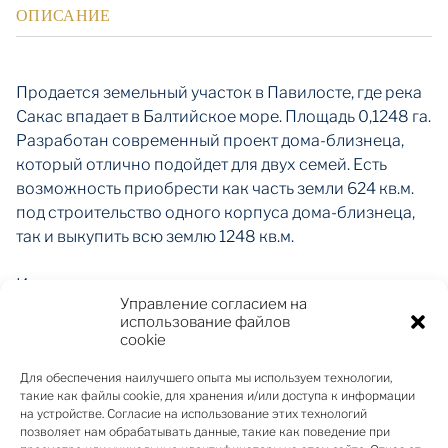
ОПИСАНИЕ
Продается земельный участок в Павилосте, где река
Сакас впадает в Балтийское море. Площадь 0,1248 га.
Разработан современный проект дома-близнеца,
который отлично подойдет для двух семей. Есть
возможность приобрести как часть земли 624 кв.м.
под строительство одного корпуса дома-близнеца,
так и выкупить всю землю 1248 кв.м.
Имущество находится недалеко от главного
Управление согласием на
променада, яхт-клуба, гостевого дома “Āķagals” и
использование файлов
“OTTO Hotel & Sun”. Нетронутая природа и сказочное
cookie
спокойствие делают это место уникальным.
Для обеспечения наилучшего опыта мы используем технологии,
Магазины и рестораны всего в нескольких минутах
такие как файлы cookie, для хранения и/или доступа к информации
ходьбы.
на устройстве. Согласие на использование этих технологий
У земельного участка ровный рельеф и правильная
позволяет нам обрабатывать данные, такие как поведение при