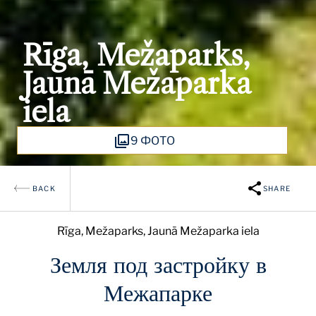
Rīga, Mežaparks,
Jaunā Mežaparka
iela
9 ФОТО
BACK
SHARE
Rīga, Mežaparks, Jaunā Mežaparka iela
Земля под застройку в
Межапарке