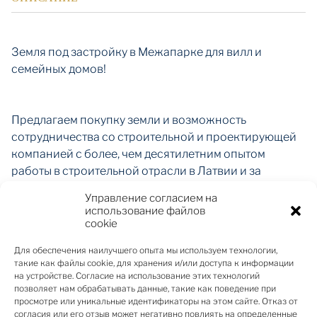
Земля под застройку в Межапарке для вилл и
семейных домов!
Предлагаем покупку земли и возможность
сотрудничества со строительной и проектирующей
компанией с более, чем десятилетним опытом
работы в строительной отрасли в Латвии и за
рубежом. Предприятие гарантирует не только
Управление согласием на
отличный результат, но и дружеское, надежное
использование файлов
сотрудничество на каждом этапе реализации
cookie
проекта.
Для обеспечения наилучшего опыта мы используем технологии,
Предлагаются земельные участки для строительства
такие как файлы cookie, для хранения и/или доступа к информации
индивидуальных семейных домов и вилл в Риге
на устройстве. Согласие на использование этих технологий
позволяет нам обрабатывать данные, такие как поведение при
недалеко от Кишэзерса. Доступно 45 участков под
просмотре или уникальные идентификаторы на этом сайте. Отказ от
застройку площадью от 1200 до 3000 кв.м. с
согласия или его отзыв может негативно повлиять на определенные