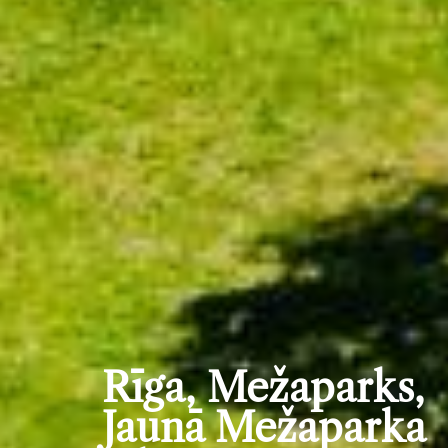
Rīga, Mežaparks,
Jaunā Mežaparka