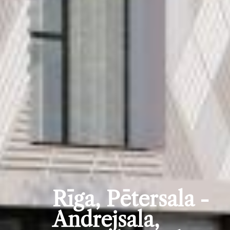
Rīga, Pētersala -
Andrejsala,