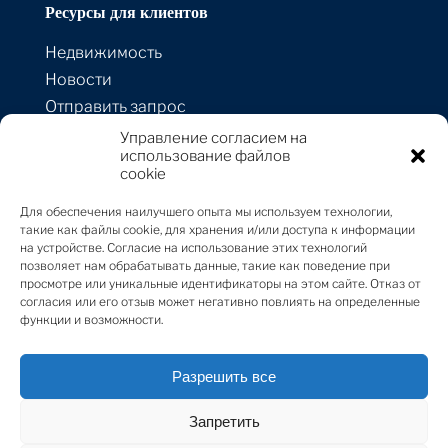
Ресурсы для клиентов
Недвижимость
Новости
Отправить запрос
Предложить
Управление согласием на
недвижимость
использование файлов
cookie
Для обеспечения наилучшего опыта мы используем технологии,
Контакты
такие как файлы cookie, для хранения и/или доступа к информации
на устройстве. Согласие на использование этих технологий
ул. Стрелниеку 1А-1,
позволяет нам обрабатывать данные, такие как поведение при
просмотре или уникальные идентификаторы на этом сайте. Отказ от
Рига, LV-1010, Латвия
согласия или его отзыв может негативно повлиять на определенные
+371 67 224 645
функции и возможности.
[email protected]
Разрешить все
Запретить
Sotheby’s International Realty® is a registered