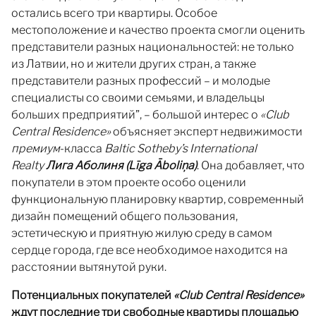
остались всего три квартиры. Особое
местоположение и качество проекта смогли оценить
представители разных национальностей: не только
из Латвии, но и жители других стран, а также
представители разных профессий – и молодые
специалисты со своими семьями, и владельцы
больших предприятий”, – большой интерес о
«Club
Central Residence»
объясняет эксперт недвижимости
премиум
-класса
Baltic Sotheby’s International
Realty
Лига Аболиня
(Līga Āboliņa)
. Она добавляет, что
покупатели в этом проекте особо оценили
функциональную планировку квартир, современный
дизайн помещений общего пользования,
эстетическую и приятную жилую среду в самом
сердце города, где все необходимое находится на
расстоянии вытянутой руки.
Потенциальных покупателей
«Club Central Residence»
ждут последние три свободные квартиры площадью