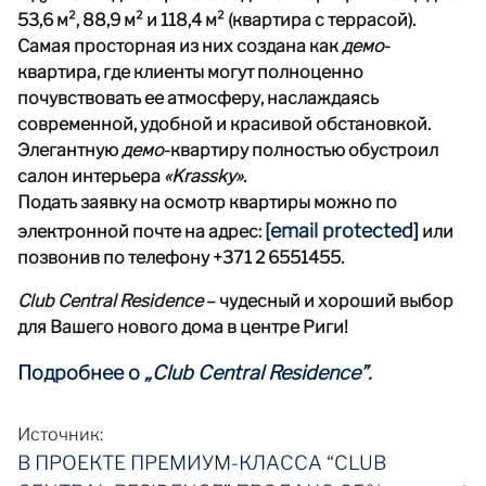
53,6 м², 88,9 м² и 118,4 м² (квартира с террасой).
Самая просторная из них создана как
демо
-
квартира, где клиенты могут полноценно
почувствовать ее атмосферу, наслаждаясь
современной, удобной и красивой обстановкой.
Элегантную
демо
-квартиру полностью обустроил
салон интерьера
«Krassky».
Подать заявку на осмотр квартиры можно по
[email protected]
электронной почте на адрес:
или
позвонив по телефону +371 2 6551455.
Club Central Residence
– чудесный и хороший выбор
для Вашего нового дома в центре Риги!
Подробнее о
„Club Central Residence”.
Источник:
В ПРОЕКТЕ ПРЕМИУМ-КЛАССА “CLUB