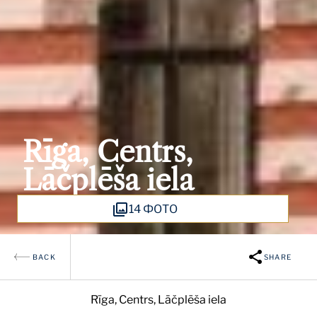
Rīga, Centrs,
Lāčplēša iela
14 ФОТО
BACK
SHARE
Rīga, Centrs, Lāčplēša iela