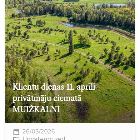
Klientu dienas 11. aprīlī
privātmāju ciematā
MUIŽKALNI
26/03/2026
Uncategorized