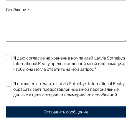
A First-Generation Patek Philippe Nautilus
Designed by Gérald Genta
Сообщение
First Look
26 Apr 2022
Richard Diebenkorn and David Park
By:
Sotheby's
21 Apr 2022
0 characters / 0 words
Я даю согласие на хранение компанией Latvia Sotheby’s
The Macklowe Collection: Lisa Dennison
International Realty предоставленной мной информации,
on De Kooning's Untitled, 1961
чтобы она могла ответить на мой запрос
*
Expert Voices
21 Apr 2022
Я согласен с тем, что Latvia Sotheby’s International Realty
обрабатывает предоставленные мной персональные
The Macklowe Collection: Lisa Dennison
данные в целях отправки коммерческих сообщений.
on Martin's Untitled #11, 1985
Expert Voices
21 Apr 2022
Отправить сообщение
The Macklowe Collection: Michael
Macaulay on Koons' - New Hoover