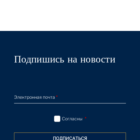
Convertibles, New Shelton Wet/Dry 10
Gallon Doubledecker, 1981-86
Expert Voices
21 Apr 2022
The Macklowe Collection: Oliver Barker on
Richter's Seestück (Seascape), 1975
Expert Voices
21 Apr 2022
Подпишись на новости
The Macklowe Collection: Courtney
Kremers on De Kooning's Untitled XIII,
1984
Expert Voices
21 Apr 2022
Электронная почта
*
The Macklowe Collection: Kelsey
Macpherson on Serra's Periodic Table,
1991
Согласны
*
Expert Voices
21 Apr 2022
ПОДПИСАТЬСЯ