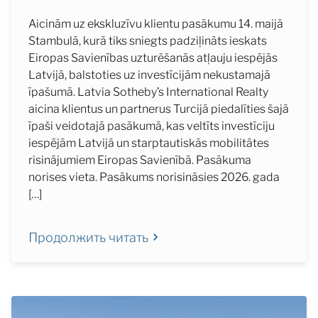
Aicinām uz ekskluzīvu klientu pasākumu 14. maijā
Stambulā, kurā tiks sniegts padziļināts ieskats
Eiropas Savienības uzturēšanās atļauju iespējās
Latvijā, balstoties uz investīcijām nekustamajā
īpašumā. Latvia Sotheby’s International Realty
aicina klientus un partnerus Turcijā piedalīties šajā
īpaši veidotajā pasākumā, kas veltīts investīciju
iespējām Latvijā un starptautiskās mobilitātes
risinājumiem Eiropas Savienībā. Pasākuma
norises vieta. Pasākums norisināsies 2026. gada
[…]
Продолжить читать