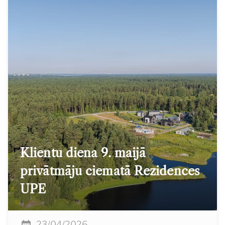
Klientu diena 9. maijā
privātmāju ciematā Rezidences
UPE
23/04/2026