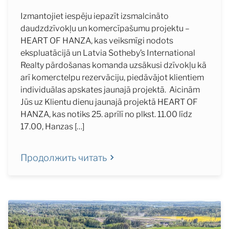
Izmantojiet iespēju iepazīt izsmalcināto
daudzdzīvokļu un komercīpašumu projektu –
HEART OF HANZA, kas veiksmīgi nodots
ekspluatācijā un Latvia Sotheby’s International
Realty pārdošanas komanda uzsākusi dzīvokļu kā
arī komerctelpu rezervāciju, piedāvājot klientiem
individuālas apskates jaunajā projektā. Aicinām
Jūs uz Klientu dienu jaunajā projektā HEART OF
HANZA, kas notiks 25. aprīlī no plkst. 11.00 līdz
17.00, Hanzas […]
Продолжить читать