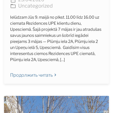
Uncategorized
Ielūdzam Jūs 9. maijā no plkst. 11.00 līdz 16.00 uz
ciemata Rezidences UPE klientu dienu,
Upesciemā. Šajā projektā 7 mājas ir jau atradušas
savus jaunos saimniekus un šobrīd iegādei
pieejams 3 mājas — Plūmju iela 2A, Plūmju iela 2
un Upeņu ielā 5, Upesciemā. Gaidīsim visus
interesentus ciemos Rezidences UPE ciematā,
Plūmju iela 2A, Upesciemā, […]
Продолжить читать