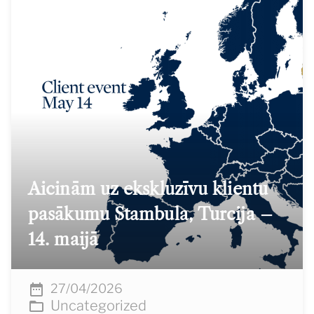
Aicinām uz ekskluzīvu klientu
pasākumu Stambula, Turcija –
14. maijā
27/04/2026
Uncategorized