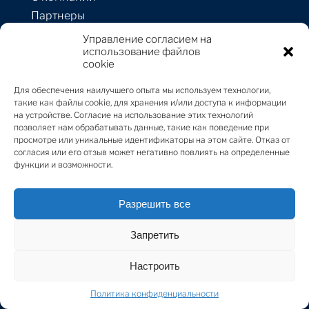
專家視角
21 Apr 2022
Партнеры
Политика
Управление согласием на
конфиденциальности
использование файлов
Natively Digital 1.3: Generative Art
cookie
Команда
Expert Voices
21 Apr 2022
Для обеспечения наилучшего опыта мы используем технологии,
такие как файлы cookie, для хранения и/или доступа к информации
Black & White Paintings | Robbie Williams
на устройстве. Согласие на использование этих технологий
x Ed Godrich
позволяет нам обрабатывать данные, такие как поведение при
Ресурсы для клиентов
просмотре или уникальные идентификаторы на этом сайте. Отказ от
Contemporary Art
20 Apr 2022
согласия или его отзыв может негативно повлиять на определенные
Недвижимость
функции и возможности.
Новости
Igniting the World of Fine Art and Luxury |
Отправить запрос
Sotheby's Spring Sales
Разрешить все
First Look
20 Apr 2022
Предложить
недвижимость
Запретить
Louis Vuitton Petite Malle, The Mini Trunk
Настроить
With A Massive Legacy
Контакты
By:
Erica Kagan
18 Apr 2022
Политика конфиденциальности
ул. Стрелниеку 1А-1,