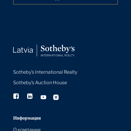
The Macklowe Collection: David Galperin
on Marden's Elements IV, 1983-84
Expert Voices
21 Apr 2022
The Macklowe Collection: James Sevier on
Polke's The Copyist, 1982
Expert Voices
21 Apr 2022
The Macklowe Collection: Lisa Dennison
on Rothko's Untitled, 1960
Sotheby’s International Realty
Expert Voices
21 Apr 2022
Sotheby’s Auction House
Banksy Screenprints Resonate as Strongly
as Ever
By:
Sotheby's
21 Apr 2022
Информация
Rarely Seen: Zhang Daqian's Intoxicating
Golden Blue-green Landscape
О компании