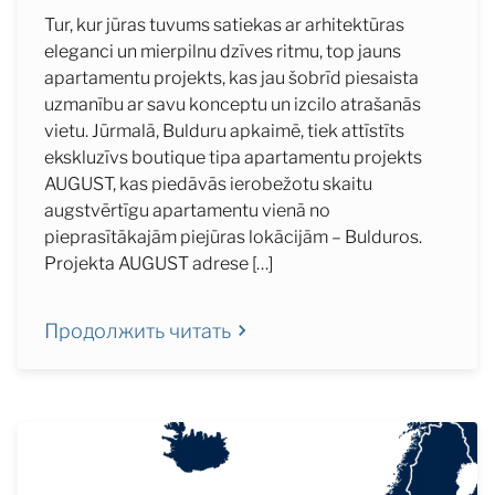
Tur, kur jūras tuvums satiekas ar arhitektūras
eleganci un mierpilnu dzīves ritmu, top jauns
apartamentu projekts, kas jau šobrīd piesaista
uzmanību ar savu konceptu un izcilo atrašanās
vietu. Jūrmalā, Bulduru apkaimē, tiek attīstīts
ekskluzīvs boutique tipa apartamentu projekts
AUGUST, kas piedāvās ierobežotu skaitu
augstvērtīgu apartamentu vienā no
pieprasītākajām piejūras lokācijām – Bulduros.
Projekta AUGUST adrese […]
Продолжить читать