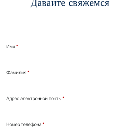
Давайте свяжемся
A Superb Ruby Bracelet by M. Gérard
First Look
26 Apr 2022
Имя
*
A Rare and Exceptional Faint Pink Type IIa
Diamond Ring
First Look
26 Apr 2022
Фамилия
*
A Magnificent Fancy Intense Orangy Pink
Diamond Ring
First Look
26 Apr 2022
Адрес электронной почты
*
Presenting Gérald Genta’s Personal
Audemars Piguet Royal Oak Watch
First Look
26 Apr 2022
Номер телефона
*