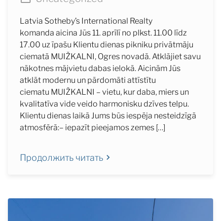
Latvia Sotheby’s International Realty
komanda aicina Jūs 11. aprīlī no plkst. 11.00 līdz
17.00 uz īpašu Klientu dienas pikniku privātmāju
ciematā MUIŽKALNI, Ogres novadā. Atklājiet savu
nākotnes mājvietu dabas ielokā. Aicinām Jūs
atklāt modernu un pārdomāti attīstītu
ciematu MUIŽKALNI – vietu, kur daba, miers un
kvalitatīva vide veido harmonisku dzīves telpu.
Klientu dienas laikā Jums būs iespēja nesteidzīgā
atmosfērā:– iepazīt pieejamos zemes […]
Продолжить читать