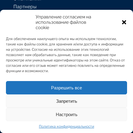
專家視角
21 Apr 2022
Партнеры
Политика
Управление согласием на
конфиденциальности
использование файлов
Natively Digital 1.3: Generative Art
cookie
Команда
Expert Voices
21 Apr 2022
Для обеспечения наилучшего опыта мы используем технологии,
такие как файлы cookie, для хранения и/или доступа к информации
Black & White Paintings | Robbie Williams
на устройстве. Согласие на использование этих технологий
x Ed Godrich
позволяет нам обрабатывать данные, такие как поведение при
Ресурсы для клиентов
просмотре или уникальные идентификаторы на этом сайте. Отказ от
Contemporary Art
20 Apr 2022
согласия или его отзыв может негативно повлиять на определенные
Недвижимость
функции и возможности.
Новости
Igniting the World of Fine Art and Luxury |
Отправить запрос
Sotheby's Spring Sales
Разрешить все
First Look
20 Apr 2022
Предложить
недвижимость
Запретить
Louis Vuitton Petite Malle, The Mini Trunk
Настроить
With A Massive Legacy
Контакты
By:
Erica Kagan
18 Apr 2022
Политика конфиденциальности
ул. Стрелниеку 1А-1,