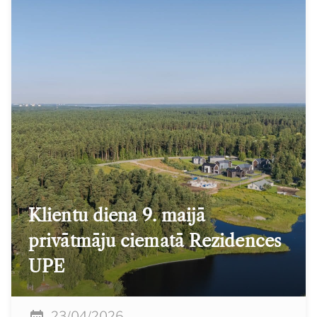
Klientu diena 9. maijā
privātmāju ciematā Rezidences
UPE
23/04/2026