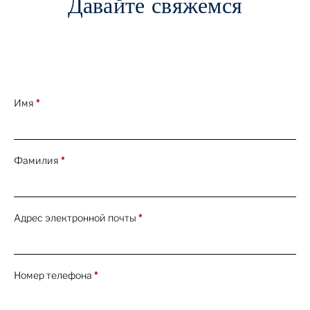
Давайте свяжемся
A Superb Ruby Bracelet by M. Gérard
First Look
26 Apr 2022
Имя
*
A Rare and Exceptional Faint Pink Type IIa
Diamond Ring
First Look
26 Apr 2022
Фамилия
*
A Magnificent Fancy Intense Orangy Pink
Diamond Ring
First Look
26 Apr 2022
Адрес электронной почты
*
Presenting Gérald Genta’s Personal
Audemars Piguet Royal Oak Watch
First Look
26 Apr 2022
Номер телефона
*