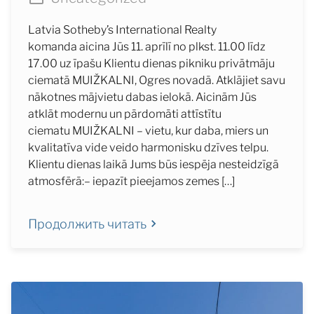
Latvia Sotheby’s International Realty
komanda aicina Jūs 11. aprīlī no plkst. 11.00 līdz
17.00 uz īpašu Klientu dienas pikniku privātmāju
ciematā MUIŽKALNI, Ogres novadā. Atklājiet savu
nākotnes mājvietu dabas ielokā. Aicinām Jūs
atklāt modernu un pārdomāti attīstītu
ciematu MUIŽKALNI – vietu, kur daba, miers un
kvalitatīva vide veido harmonisku dzīves telpu.
Klientu dienas laikā Jums būs iespēja nesteidzīgā
atmosfērā:– iepazīt pieejamos zemes […]
Продолжить читать