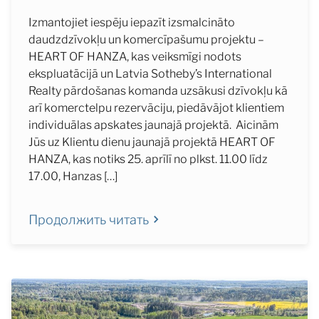
Izmantojiet iespēju iepazīt izsmalcināto
daudzdzīvokļu un komercīpašumu projektu –
HEART OF HANZA, kas veiksmīgi nodots
ekspluatācijā un Latvia Sotheby’s International
Realty pārdošanas komanda uzsākusi dzīvokļu kā
arī komerctelpu rezervāciju, piedāvājot klientiem
individuālas apskates jaunajā projektā. Aicinām
Jūs uz Klientu dienu jaunajā projektā HEART OF
HANZA, kas notiks 25. aprīlī no plkst. 11.00 līdz
17.00, Hanzas […]
Продолжить читать