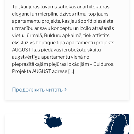
Tur, kur jūras tuvums satiekas ar arhitektūras
eleganci un mierpilnu dzīves ritmu, top jauns
apartamentu projekts, kas jau šobrīd piesaista
uzmanību ar savu konceptu un izcilo atrašanās
vietu. Jūrmalā, Bulduru apkaimē, tiek attīstīts
ekskluzīvs boutique tipa apartamentu projekts
AUGUST, kas piedāvās ierobežotu skaitu
augstvērtīgu apartamentu vienā no
pieprasītākajām piejūras lokācijām – Bulduros.
Projekta AUGUST adrese […]
Продолжить читать