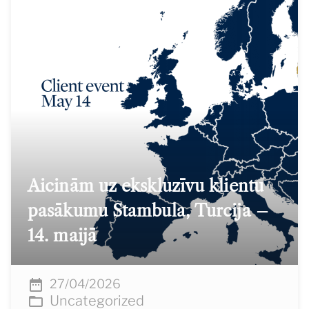
Aicinām uz ekskluzīvu klientu
pasākumu Stambula, Turcija –
14. maijā
27/04/2026
Uncategorized