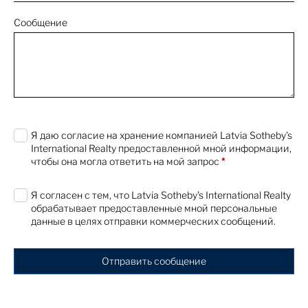
A First-Generation Patek Philippe Nautilus
Designed by Gérald Genta
Сообщение
First Look
26 Apr 2022
Richard Diebenkorn and David Park
By:
Sotheby's
21 Apr 2022
0 characters / 0 words
Я даю согласие на хранение компанией Latvia Sotheby’s
The Macklowe Collection: Lisa Dennison
International Realty предоставленной мной информации,
on De Kooning's Untitled, 1961
чтобы она могла ответить на мой запрос
*
Expert Voices
21 Apr 2022
Я согласен с тем, что Latvia Sotheby’s International Realty
обрабатывает предоставленные мной персональные
The Macklowe Collection: Lisa Dennison
данные в целях отправки коммерческих сообщений.
on Martin's Untitled #11, 1985
Expert Voices
21 Apr 2022
Отправить сообщение
The Macklowe Collection: Michael
Macaulay on Koons' - New Hoover