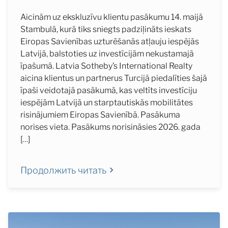
Aicinām uz ekskluzīvu klientu pasākumu 14. maijā
Stambulā, kurā tiks sniegts padziļināts ieskats
Eiropas Savienības uzturēšanās atļauju iespējās
Latvijā, balstoties uz investīcijām nekustamajā
īpašumā. Latvia Sotheby’s International Realty
aicina klientus un partnerus Turcijā piedalīties šajā
īpaši veidotajā pasākumā, kas veltīts investīciju
iespējām Latvijā un starptautiskās mobilitātes
risinājumiem Eiropas Savienībā. Pasākuma
norises vieta. Pasākums norisināsies 2026. gada
[…]
Продолжить читать