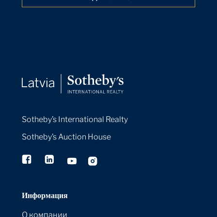
The Macklowe Collection: David Galperin
on Marden's Elements IV, 1983-84
Expert Voices
21 Apr 2022
The Macklowe Collection: James Sevier on
Polke's The Copyist, 1982
Expert Voices
21 Apr 2022
The Macklowe Collection: Lisa Dennison
on Rothko's Untitled, 1960
Sotheby’s International Realty
Expert Voices
21 Apr 2022
Sotheby’s Auction House
Banksy Screenprints Resonate as Strongly
as Ever
By:
Sotheby's
21 Apr 2022
Информация
Rarely Seen: Zhang Daqian's Intoxicating
Golden Blue-green Landscape
О компании