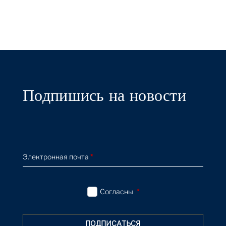
Convertibles, New Shelton Wet/Dry 10
Gallon Doubledecker, 1981-86
Expert Voices
21 Apr 2022
The Macklowe Collection: Oliver Barker on
Richter's Seestück (Seascape), 1975
Expert Voices
21 Apr 2022
Подпишись на новости
The Macklowe Collection: Courtney
Kremers on De Kooning's Untitled XIII,
1984
Expert Voices
21 Apr 2022
Электронная почта
*
The Macklowe Collection: Kelsey
Macpherson on Serra's Periodic Table,
1991
Согласны
*
Expert Voices
21 Apr 2022
ПОДПИСАТЬСЯ