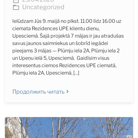
Uncategorized
Ielūdzam Jūs 9. maijā no plkst. 11.00 līdz 16.00 uz
ciemata Rezidences UPE klientu dienu,
Upesciemā. Šajā projektā 7 mājas ir jau atradušas
savus jaunos saimniekus un šobrīd iegādei
pieejams 3 mājas — Plūmju iela 2A, Plūmju iela 2
un Upeņu ielā 5, Upesciemā. Gaidīsim visus
interesentus ciemos Rezidences UPE ciematā,
Plūmju iela 2A, Upesciemā, […]
Продолжить читать