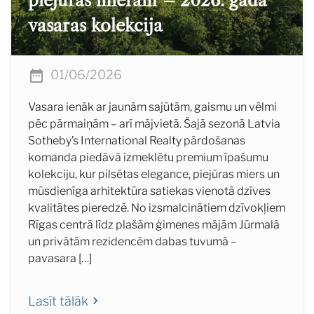
piejūras mieram – 2026. gada
vasaras kolekcija
01/06/2026
Vasara ienāk ar jaunām sajūtām, gaismu un vēlmi
pēc pārmaiņām – arī mājvietā. Šajā sezonā Latvia
Sotheby’s International Realty pārdošanas
komanda piedāvā izmeklētu premium īpašumu
kolekciju, kur pilsētas elegance, piejūras miers un
mūsdienīga arhitektūra satiekas vienotā dzīves
kvalitātes pieredzē. No izsmalcinātiem dzīvokļiem
Rīgas centrā līdz plašām ģimenes mājām Jūrmalā
un privātām rezidencēm dabas tuvumā –
pavasara […]
Lasīt tālāk