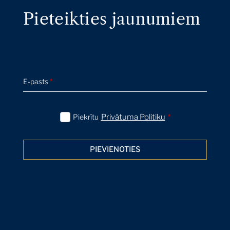
Pieteikties jaunumiem
The Macklowe Collection: Courtney
Kremers on De Kooning's Untitled XIII,
1984
Expert Voices
21 Apr 2022
E-pasts
*
The Macklowe Collection: Kelsey
Macpherson on Serra's Periodic Table,
1991
Piekrītu
Privātuma Politiku
*
Expert Voices
21 Apr 2022
PIEVIENOTIES
The Macklowe Collection: David Galperin
on Marden's Elements IV, 1983-84
Expert Voices
21 Apr 2022
The Macklowe Collection: James Sevier on
Polke's The Copyist, 1982
Expert Voices
21 Apr 2022