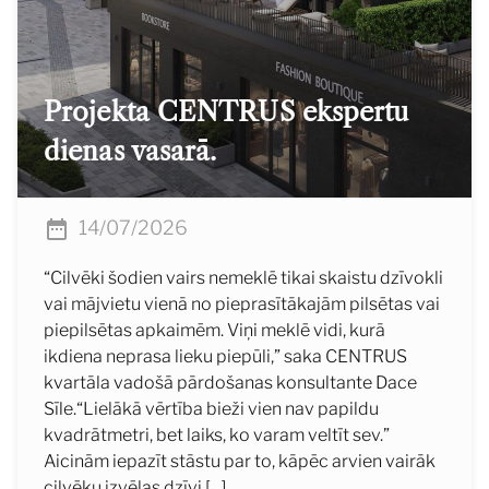
Projekta CENTRUS ekspertu
dienas vasarā.
14/07/2026
“Cilvēki šodien vairs nemeklē tikai skaistu dzīvokli
vai mājvietu vienā no pieprasītākajām pilsētas vai
piepilsētas apkaimēm. Viņi meklē vidi, kurā
ikdiena neprasa lieku piepūli,” saka CENTRUS
kvartāla vadošā pārdošanas konsultante Dace
Sīle.“Lielākā vērtība bieži vien nav papildu
kvadrātmetri, bet laiks, ko varam veltīt sev.”
Aicinām iepazīt stāstu par to, kāpēc arvien vairāk
cilvēku izvēlas dzīvi […]