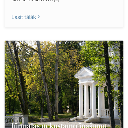
Lasīt tālāk
Jūrmalas nekustamo īpašumu