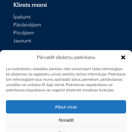
Black & White Paintings | Robbie Williams
Klientu resursi
x Ed Godrich
Contemporary Art
20 Apr 2022
Īpašumi
Pārdevējiem
Pircējiem
Igniting the World of Fine Art and Luxury |
Sotheby's Spring Sales
Jaunumi
First Look
20 Apr 2022
Pārvaldīt sīkdatņu piekrišanu
Kontakti
Louis Vuitton Petite Malle, The Mini Trunk
Lai nodrošinātu vislabāko pieredzi, mēs izmantojam tādas tehnoloģijas
With A Massive Legacy
Strēlnieku iela 1A-1,
kā sīkdatnes, lai saglabātu un/vai piekļūtu ierīces informācijai. Piekrišana
By:
Erica Kagan
18 Apr 2022
šīm tehnoloģijām ļaus mums apstrādāt datus, piemēram, pārlūkošanas
Riga, LV-1010, Latvija
uzvedību vai unikālus ID šajā vietnē. Piekrišanas nepiekrišana vai
+371 29 171 747
piekrišanas atsaukšana var negatīvi ietekmēt noteiktas funkcijas.
Sculpted by Love and Trauma | Louise
[email protected]
Bourgeois’ Iconic Spider IV
Atļaut visas
First Look
18 Apr 2022
Noraidīt
Sotheby’s International Realty® is a registered
Wu Guanzhong's Blossoming Fireworks of
trademark licensed to Sotheby’s International Realty