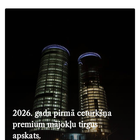
2026. gada pirmā ceturkšņa
premium mājokļu tirgus
apskats.