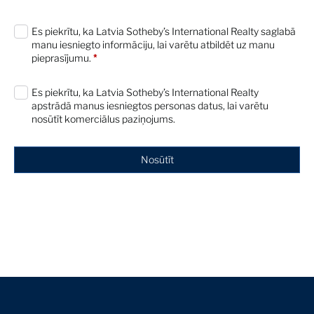
0 characters / 0 words
Es piekrītu, ka Latvia Sotheby’s International Realty saglabā
The Macklowe Collection: Lisa Dennison
manu iesniegto informāciju, lai varētu atbildēt uz manu
on De Kooning's Untitled, 1961
pieprasījumu.
*
Expert Voices
21 Apr 2022
Es piekrītu, ka Latvia Sotheby’s International Realty
apstrādā manus iesniegtos personas datus, lai varētu
The Macklowe Collection: Lisa Dennison
nosūtīt komerciālus paziņojums.
on Martin's Untitled #11, 1985
Expert Voices
21 Apr 2022
Nosūtīt
The Macklowe Collection: Michael
Macaulay on Koons' - New Hoover
Convertibles, New Shelton Wet/Dry 10
Gallon Doubledecker, 1981-86
Expert Voices
21 Apr 2022
The Macklowe Collection: Oliver Barker on
Richter's Seestück (Seascape), 1975
Expert Voices
21 Apr 2022