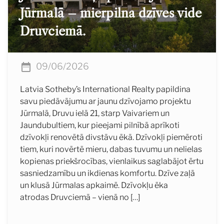
Jūrmalā – mierpilna dzīves vide
Druvciemā.
09/06/2026
Latvia Sotheby’s International Realty papildina
savu piedāvājumu ar jaunu dzīvojamo projektu
Jūrmalā, Druvu ielā 21, starp Vaivariem un
Jaundubultiem, kur pieejami pilnībā aprīkoti
dzīvokļi renovētā divstāvu ēkā. Dzīvokļi piemēroti
tiem, kuri novērtē mieru, dabas tuvumu un nelielas
kopienas priekšrocības, vienlaikus saglabājot ērtu
sasniedzamību un ikdienas komfortu. Dzīve zaļā
un klusā Jūrmalas apkaimē. Dzīvokļu ēka
atrodas Druvciemā – vienā no […]