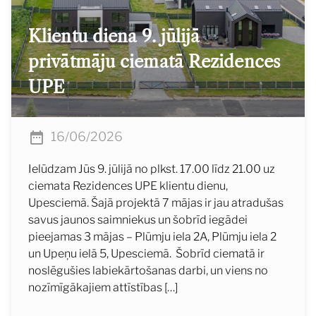
Klientu diena 9. jūlijā
privātmāju ciematā Rezidences
UPE
16/06/2026
Ielūdzam Jūs 9. jūlijā no plkst. 17.00 līdz 21.00 uz
ciemata Rezidences UPE klientu dienu,
Upesciemā. Šajā projektā 7 mājas ir jau atradušas
savus jaunos saimniekus un šobrīd iegādei
pieejamas 3 mājas – Plūmju iela 2A, Plūmju iela 2
un Upeņu ielā 5, Upesciemā. Šobrīd ciematā ir
noslēgušies labiekārtošanas darbi, un viens no
nozīmīgākajiem attīstības […]