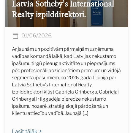
Latvia Sotheby’s International
Realty izpilddirektori.
01/06/2026
Ar jaunām un pozitīvām pārmaiņām uzņēmuma
vadības komandā laikā, kad Latvijas nekustamo
īpašumu tirgū pieaug aktivitāte un pieprasījums
pēc profesionāli pozicionētiem premium un vidējā
segmenta īpašumiem, no 2026. gada 1. jūnija par
Latvia Sotheby’s International Realty
izpilddirektori kļūst Gabriela Grinberga. Gabrielai
Grinbergai ir ilggadēja pieredze nekustamo
īpašumu nozarē, stratēģiskajā pārdošanā un
klientu attiecību vadībā. Jaunajā […]
Lasīt tālāk