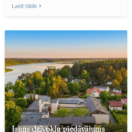
Lasīt tālāk
Jauns dzīvokļu piedāvājums