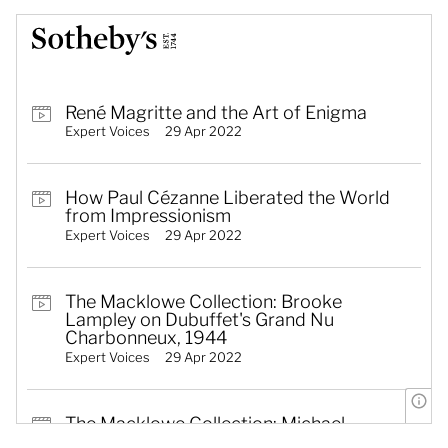
René Magritte and the Art of Enigma
Expert Voices
29 Apr 2022
How Paul Cézanne Liberated the World
from Impressionism
Expert Voices
29 Apr 2022
The Macklowe Collection: Brooke
Lampley on Dubuffet's Grand Nu
Charbonneux, 1944
Expert Voices
29 Apr 2022
T
The Macklowe Collection: Michael
Macaulay on Ryman's Swift, 2002