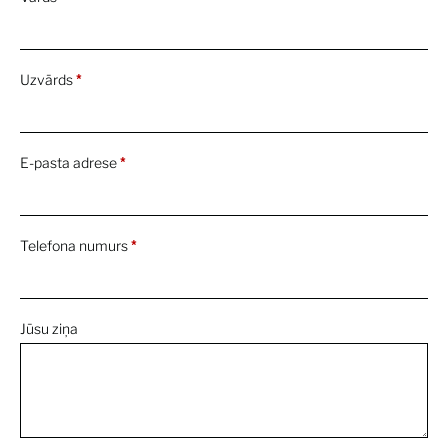
A Rare and Exceptional Faint Pink Type IIa
Diamond Ring
First Look
26 Apr 2022
Uzvārds
*
A Magnificent Fancy Intense Orangy Pink
Diamond Ring
First Look
26 Apr 2022
E-pasta adrese
*
Presenting Gérald Genta’s Personal
Audemars Piguet Royal Oak Watch
First Look
26 Apr 2022
Telefona numurs
*
A First-Generation Patek Philippe Nautilus
Designed by Gérald Genta
Jūsu ziņa
First Look
26 Apr 2022
Richard Diebenkorn and David Park
By:
Sotheby's
21 Apr 2022