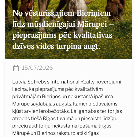
No vēsturiskajiem Bieriņiem
līdz mūsdienīgajai Mārupei –
pieprasījums pēc kvalitatīvas
dzīves vides turpina augt.
15/07/2026
Latvia Sotheby’s International Realty novērojumi
liecina, ka pieprasījums pēc kvalitatīvām
privātmājām Bieriņos un nekustamā īpašuma
Mārupē saglabājas augsts, kamēr piedāvājums
kļūst arvien ierobežotāks. Lai gan abas teritorijas
atrodas tiešā Rīgas tuvumā un piesaista līdzīgu
pircēju auditoriju, nekustamā īpašuma tirgus
Mārupē un Bieriņos raksturo atšķirīgas