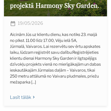
projektā Harmony Sky Garden.
19/05/2026
Aicinām Jūs uz klientu dienu, kas notiks 23. maijā
no plkst. 11.00 līdz 17.00, Vēju ielā 5A,
Jūrmalā, Vaivaros. Lai rezervētu sev ērtu apskates
laiku, lūdzam reģistrēt savu dalību:Reģistrējieties
klientu dienai Harmony Sky Garden ir ilgtspējīgs
dzīvokļu projekts vienā no mierīgākajām un dabas
ieskautākajām Jūrmalas daļām – Vaivaros, tikai
250 metru attālumā no Vaivaru pludmales, priežu
mežaparka […]
Lasīt tālāk