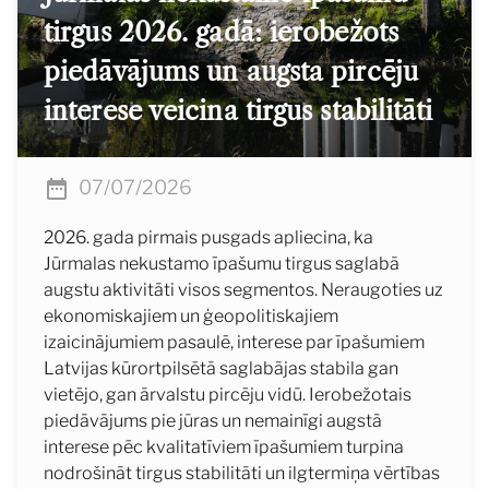
tirgus 2026. gadā: ierobežots
piedāvājums un augsta pircēju
interese veicina tirgus stabilitāti
07/07/2026
2026. gada pirmais pusgads apliecina, ka
Jūrmalas nekustamo īpašumu tirgus saglabā
augstu aktivitāti visos segmentos. Neraugoties uz
ekonomiskajiem un ģeopolitiskajiem
izaicinājumiem pasaulē, interese par īpašumiem
Latvijas kūrortpilsētā saglabājas stabila gan
vietējo, gan ārvalstu pircēju vidū. Ierobežotais
piedāvājums pie jūras un nemainīgi augstā
interese pēc kvalitatīviem īpašumiem turpina
nodrošināt tirgus stabilitāti un ilgtermiņa vērtības