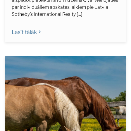
aizpildot pieteikuma formu zemāk: Vai vienojaties
par individuāliem apskates laikiem pie Latvia
Sotheby’s International Realty […]
Lasīt tālāk