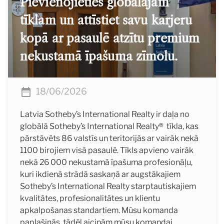
Pievienojieties globālajam
tīklam un attīstiet savu karjeru
kopā ar pasaulē atzītu premium
nekustamā īpašuma zīmolu.
18/06/2026
Latvia Sotheby’s International Realty ir daļa no
globālā Sotheby’s International Realty® tīkla, kas
pārstāvēts 86 valstīs un teritorijās ar vairāk nekā
1100 birojiem visā pasaulē. Tīkls apvieno vairāk
nekā 26 000 nekustamā īpašuma profesionāļu,
kuri ikdienā strādā saskaņā ar augstākajiem
Sotheby’s International Realty starptautiskajiem
kvalitātes, profesionalitātes un klientu
apkalpošanas standartiem. Mūsu komanda
paplašinās, tādēļ aicinām mūsu komandai