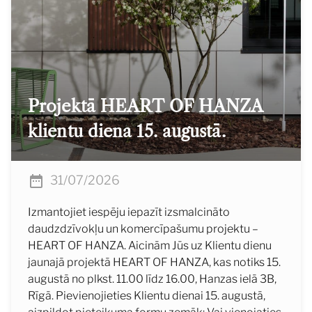
Projektā HEART OF HANZA
klientu diena 15. augustā.
31/07/2026
Izmantojiet iespēju iepazīt izsmalcināto
daudzdzīvokļu un komercīpašumu projektu –
HEART OF HANZA. Aicinām Jūs uz Klientu dienu
jaunajā projektā HEART OF HANZA, kas notiks 15.
augustā no plkst. 11.00 līdz 16.00, Hanzas ielā 3B,
Rīgā. Pievienojieties Klientu dienai 15. augustā,