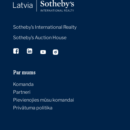
The Macklowe Collection: Lisa Dennison
on Rothko's Untitled, 1960
Sotheby’s International Realty
Expert Voices
21 Apr 2022
Sotheby’s Auction House
Banksy Screenprints Resonate as Strongly
as Ever
By:
Sotheby's
21 Apr 2022
Par mums
Rarely Seen: Zhang Daqian's Intoxicating
Golden Blue-green Landscape
Komanda
專家視角
21 Apr 2022
Partneri
Pievienojies mūsu komandai
Privātuma politika
Natively Digital 1.3: Generative Art
Expert Voices
21 Apr 2022