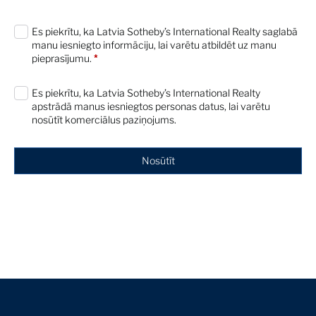
0 characters / 0 words
Es piekrītu, ka Latvia Sotheby’s International Realty saglabā
The Macklowe Collection: Lisa Dennison
manu iesniegto informāciju, lai varētu atbildēt uz manu
on De Kooning's Untitled, 1961
pieprasījumu.
*
Expert Voices
21 Apr 2022
Es piekrītu, ka Latvia Sotheby’s International Realty
apstrādā manus iesniegtos personas datus, lai varētu
The Macklowe Collection: Lisa Dennison
nosūtīt komerciālus paziņojums.
on Martin's Untitled #11, 1985
Expert Voices
21 Apr 2022
Nosūtīt
The Macklowe Collection: Michael
Macaulay on Koons' - New Hoover
Convertibles, New Shelton Wet/Dry 10
Gallon Doubledecker, 1981-86
Expert Voices
21 Apr 2022
The Macklowe Collection: Oliver Barker on
Richter's Seestück (Seascape), 1975
Expert Voices
21 Apr 2022