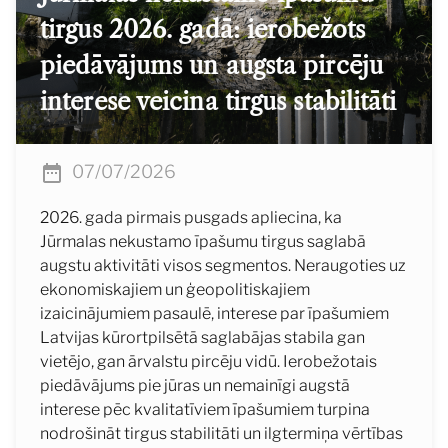
tirgus 2026. gadā: ierobežots
piedāvājums un augsta pircēju
interese veicina tirgus stabilitāti
07/07/2026
2026. gada pirmais pusgads apliecina, ka
Jūrmalas nekustamo īpašumu tirgus saglabā
augstu aktivitāti visos segmentos. Neraugoties uz
ekonomiskajiem un ģeopolitiskajiem
izaicinājumiem pasaulē, interese par īpašumiem
Latvijas kūrortpilsētā saglabājas stabila gan
vietējo, gan ārvalstu pircēju vidū. Ierobežotais
piedāvājums pie jūras un nemainīgi augstā
interese pēc kvalitatīviem īpašumiem turpina
nodrošināt tirgus stabilitāti un ilgtermiņa vērtības