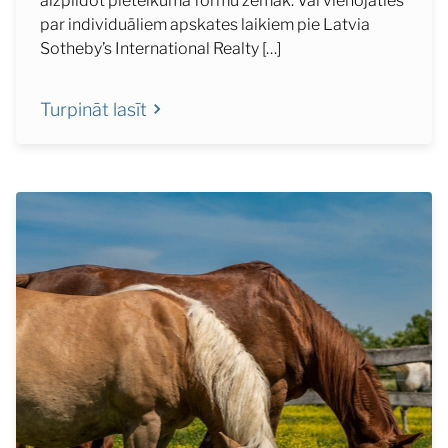
aizpildot pieteikuma formu zemāk: Vai vienojaties
par individuāliem apskates laikiem pie Latvia
Sotheby’s International Realty […]
Turpināt lasīt