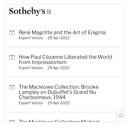
René Magritte and the Art of Enigma
Expert Voices
29 Apr 2022
How Paul Cézanne Liberated the World
from Impressionism
Expert Voices
29 Apr 2022
The Macklowe Collection: Brooke
Lampley on Dubuffet's Grand Nu
Charbonneux, 1944
Expert Voices
29 Apr 2022
T
The Macklowe Collection: Michael
Macaulay on Ryman's Swift, 2002