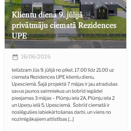
Klientu diena 9. jūlijā
privātmāju ciematā Rezidences
UPE
16/06/2026
Ielūdzam Jūs 9. jūlijā no plkst. 17.00 līdz 21.00 uz
ciemata Rezidences UPE klientu dienu,
Upesciemā. Šajā projektā 7 mājas ir jau atradušas
savus jaunos saimniekus un šobrīd iegādei
pieejamas 3 mājas – Plūmju iela 2A, Plūmju iela 2
un Upeņu ielā 5, Upesciemā. Šobrīd ciematā ir
noslēgušies labiekārtošanas darbi, un viens no
nozīmīgākajiem attīstības […]