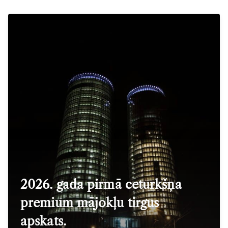
2026. gada pirmā ceturkšņa
premium mājokļu tirgus
apskats.