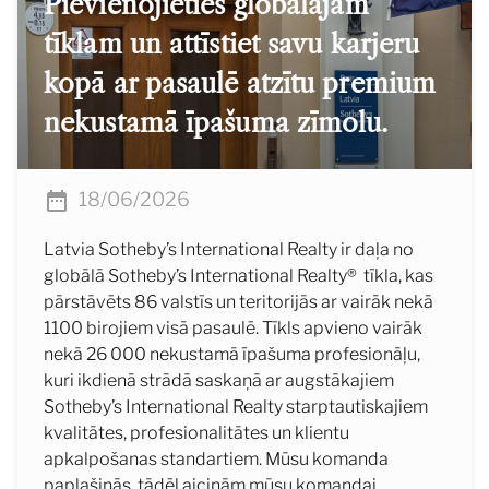
Pievienojieties globālajam
tīklam un attīstiet savu karjeru
kopā ar pasaulē atzītu premium
nekustamā īpašuma zīmolu.
18/06/2026
Latvia Sotheby’s International Realty ir daļa no
globālā Sotheby’s International Realty® tīkla, kas
pārstāvēts 86 valstīs un teritorijās ar vairāk nekā
1100 birojiem visā pasaulē. Tīkls apvieno vairāk
nekā 26 000 nekustamā īpašuma profesionāļu,
kuri ikdienā strādā saskaņā ar augstākajiem
Sotheby’s International Realty starptautiskajiem
kvalitātes, profesionalitātes un klientu
apkalpošanas standartiem. Mūsu komanda
paplašinās, tādēļ aicinām mūsu komandai