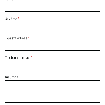
A Rare and Exceptional Faint Pink Type IIa
Diamond Ring
First Look
26 Apr 2022
Uzvārds
*
A Magnificent Fancy Intense Orangy Pink
Diamond Ring
First Look
26 Apr 2022
E-pasta adrese
*
Presenting Gérald Genta’s Personal
Audemars Piguet Royal Oak Watch
First Look
26 Apr 2022
Telefona numurs
*
A First-Generation Patek Philippe Nautilus
Designed by Gérald Genta
Jūsu ziņa
First Look
26 Apr 2022
Richard Diebenkorn and David Park
By:
Sotheby's
21 Apr 2022