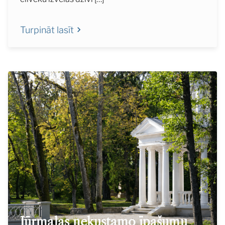
Turpināt lasīt
Jūrmalas nekustamo īpašumu