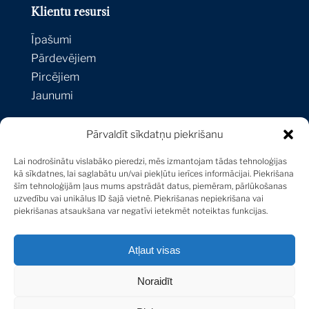
Black & White Paintings | Robbie Williams
Klientu resursi
x Ed Godrich
Contemporary Art
20 Apr 2022
Īpašumi
Pārdevējiem
Pircējiem
Igniting the World of Fine Art and Luxury |
Sotheby's Spring Sales
Jaunumi
First Look
20 Apr 2022
Pārvaldīt sīkdatņu piekrišanu
Kontakti
Louis Vuitton Petite Malle, The Mini Trunk
Lai nodrošinātu vislabāko pieredzi, mēs izmantojam tādas tehnoloģijas
With A Massive Legacy
Strēlnieku iela 1A-1,
kā sīkdatnes, lai saglabātu un/vai piekļūtu ierīces informācijai. Piekrišana
By:
Erica Kagan
18 Apr 2022
šīm tehnoloģijām ļaus mums apstrādāt datus, piemēram, pārlūkošanas
Riga, LV-1010, Latvija
uzvedību vai unikālus ID šajā vietnē. Piekrišanas nepiekrišana vai
+371 29 171 747
piekrišanas atsaukšana var negatīvi ietekmēt noteiktas funkcijas.
Sculpted by Love and Trauma | Louise
[email protected]
Bourgeois’ Iconic Spider IV
Atļaut visas
First Look
18 Apr 2022
Noraidīt
Sotheby’s International Realty® is a registered
Wu Guanzhong's Blossoming Fireworks of
trademark licensed to Sotheby’s International Realty