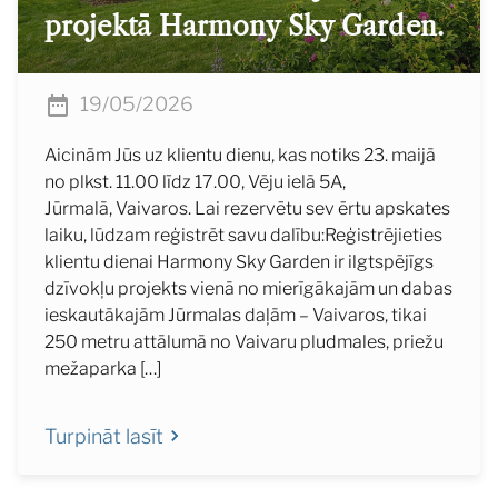
projektā Harmony Sky Garden.
19/05/2026
Aicinām Jūs uz klientu dienu, kas notiks 23. maijā
no plkst. 11.00 līdz 17.00, Vēju ielā 5A,
Jūrmalā, Vaivaros. Lai rezervētu sev ērtu apskates
laiku, lūdzam reģistrēt savu dalību:Reģistrējieties
klientu dienai Harmony Sky Garden ir ilgtspējīgs
dzīvokļu projekts vienā no mierīgākajām un dabas
ieskautākajām Jūrmalas daļām – Vaivaros, tikai
250 metru attālumā no Vaivaru pludmales, priežu
mežaparka […]
Turpināt lasīt