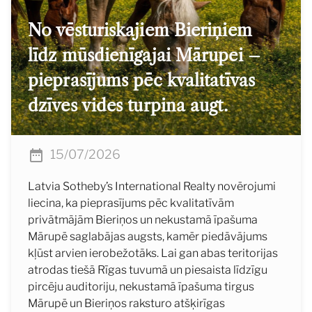
No vēsturiskajiem Bieriņiem
līdz mūsdienīgajai Mārupei –
pieprasījums pēc kvalitatīvas
dzīves vides turpina augt.
15/07/2026
Latvia Sotheby’s International Realty novērojumi
liecina, ka pieprasījums pēc kvalitatīvām
privātmājām Bieriņos un nekustamā īpašuma
Mārupē saglabājas augsts, kamēr piedāvājums
kļūst arvien ierobežotāks. Lai gan abas teritorijas
atrodas tiešā Rīgas tuvumā un piesaista līdzīgu
pircēju auditoriju, nekustamā īpašuma tirgus
Mārupē un Bieriņos raksturo atšķirīgas