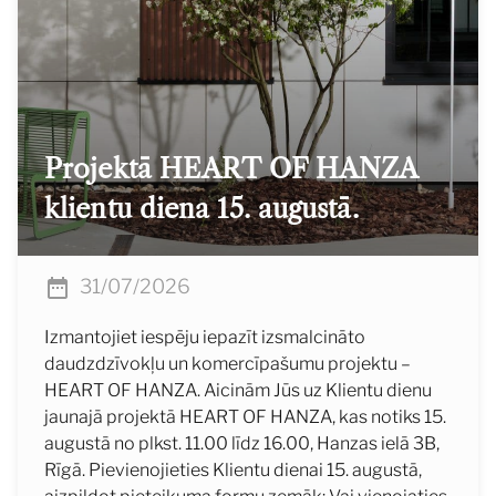
Projektā HEART OF HANZA
klientu diena 15. augustā.
31/07/2026
Izmantojiet iespēju iepazīt izsmalcināto
daudzdzīvokļu un komercīpašumu projektu –
HEART OF HANZA. Aicinām Jūs uz Klientu dienu
jaunajā projektā HEART OF HANZA, kas notiks 15.
augustā no plkst. 11.00 līdz 16.00, Hanzas ielā 3B,
Rīgā. Pievienojieties Klientu dienai 15. augustā,