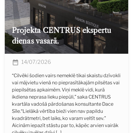
Projekta CENTRUS ekspertu
dienas vasarā.
14/07/2026
“Cilvēki šodien vairs nemeklē tikai skaistu dzīvokli
vai mājvietu vienā no pieprasītākajām pilsētas vai
piepilsētas apkaimēm. Viņi meklē vidi, kurā
ikdiena neprasa lieku piepūli,” saka CENTRUS
kvartāla vadošā pārdošanas konsultante Dace
Sīle.“Lielākā vērtība bieži vien nav papildu
kvadrātmetri, bet laiks, ko varam veltīt sev.”
Aicinām iepazīt stāstu par to, kāpēc arvien vairāk
cilvēku izvēlas dzīvi […]