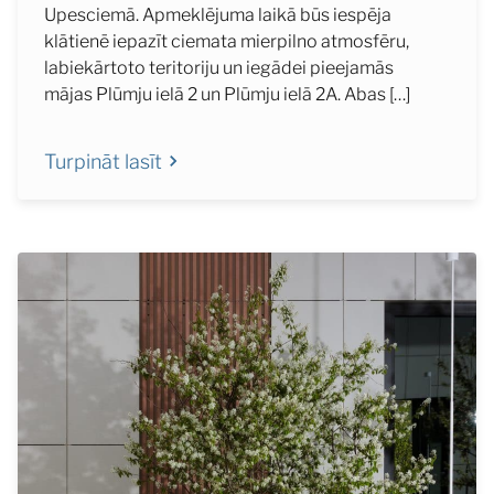
Upesciemā. Apmeklējuma laikā būs iespēja
klātienē iepazīt ciemata mierpilno atmosfēru,
labiekārtoto teritoriju un iegādei pieejamās
mājas Plūmju ielā 2 un Plūmju ielā 2A. Abas […]
Turpināt lasīt