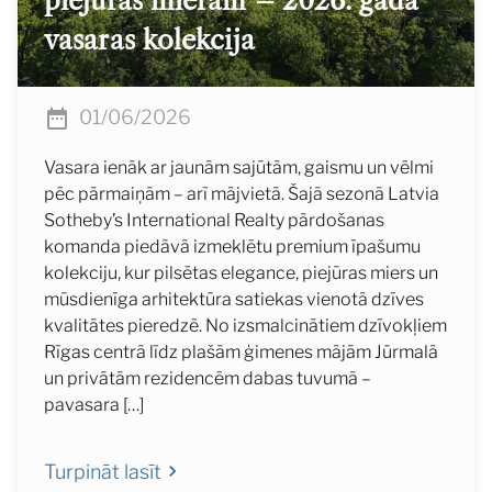
piejūras mieram – 2026. gada
vasaras kolekcija
01/06/2026
Vasara ienāk ar jaunām sajūtām, gaismu un vēlmi
pēc pārmaiņām – arī mājvietā. Šajā sezonā Latvia
Sotheby’s International Realty pārdošanas
komanda piedāvā izmeklētu premium īpašumu
kolekciju, kur pilsētas elegance, piejūras miers un
mūsdienīga arhitektūra satiekas vienotā dzīves
kvalitātes pieredzē. No izsmalcinātiem dzīvokļiem
Rīgas centrā līdz plašām ģimenes mājām Jūrmalā
un privātām rezidencēm dabas tuvumā –
pavasara […]
Turpināt lasīt