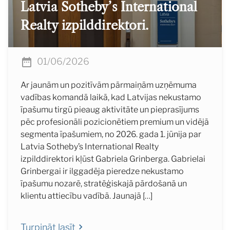
Latvia Sotheby’s International
Realty izpilddirektori.
01/06/2026
Ar jaunām un pozitīvām pārmaiņām uzņēmuma
vadības komandā laikā, kad Latvijas nekustamo
īpašumu tirgū pieaug aktivitāte un pieprasījums
pēc profesionāli pozicionētiem premium un vidējā
segmenta īpašumiem, no 2026. gada 1. jūnija par
Latvia Sotheby’s International Realty
izpilddirektori kļūst Gabriela Grinberga. Gabrielai
Grinbergai ir ilggadēja pieredze nekustamo
īpašumu nozarē, stratēģiskajā pārdošanā un
klientu attiecību vadībā. Jaunajā […]
Turpināt lasīt