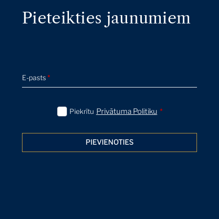
Pieteikties jaunumiem
The Macklowe Collection: Courtney
Kremers on De Kooning's Untitled XIII,
1984
Expert Voices
21 Apr 2022
E-pasts
*
The Macklowe Collection: Kelsey
Macpherson on Serra's Periodic Table,
1991
Piekrītu
Privātuma Politiku
*
Expert Voices
21 Apr 2022
PIEVIENOTIES
The Macklowe Collection: David Galperin
on Marden's Elements IV, 1983-84
Expert Voices
21 Apr 2022
The Macklowe Collection: James Sevier on
Polke's The Copyist, 1982
Expert Voices
21 Apr 2022