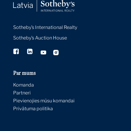
The Macklowe Collection: Lisa Dennison
on Rothko's Untitled, 1960
Sotheby’s International Realty
Expert Voices
21 Apr 2022
Sotheby’s Auction House
Banksy Screenprints Resonate as Strongly
as Ever
By:
Sotheby's
21 Apr 2022
Par mums
Rarely Seen: Zhang Daqian's Intoxicating
Golden Blue-green Landscape
Komanda
專家視角
21 Apr 2022
Partneri
Pievienojies mūsu komandai
Privātuma politika
Natively Digital 1.3: Generative Art
Expert Voices
21 Apr 2022