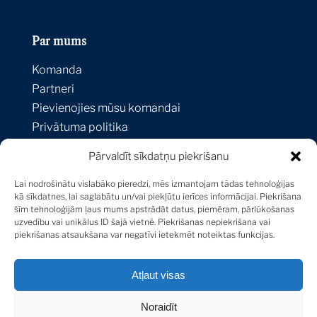
Par mums
Komanda
Partneri
Pievienojies mūsu komandai
Privātuma politika
Pārvaldīt sīkdatņu piekrišanu
Lai nodrošinātu vislabāko pieredzi, mēs izmantojam tādas tehnoloģijas
Klientu resursi
kā sīkdatnes, lai saglabātu un/vai piekļūtu ierīces informācijai. Piekrišana
šīm tehnoloģijām ļaus mums apstrādāt datus, piemēram, pārlūkošanas
Īpašumi
uzvedību vai unikālus ID šajā vietnē. Piekrišanas nepiekrišana vai
piekrišanas atsaukšana var negatīvi ietekmēt noteiktas funkcijas.
Pārdevējiem
Pircējiem
Atļaut visas
Jaunumi
Noraidīt