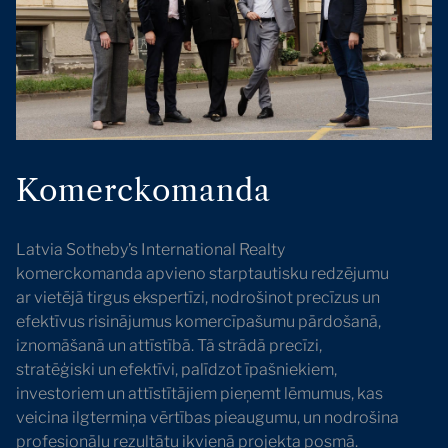
Komerckomanda
Latvia Sotheby’s International Realty
komerckomanda apvieno starptautisku redzējumu
ar vietējā tirgus ekspertīzi, nodrošinot precīzus un
efektīvus risinājumus komercīpašumu pārdošanā,
iznomāšanā un attīstībā. Tā strādā precīzi,
stratēģiski un efektīvi, palīdzot īpašniekiem,
investoriem un attīstītājiem pieņemt lēmumus, kas
veicina ilgtermiņa vērtības pieaugumu, un nodrošina
profesionālu rezultātu ikvienā projekta posmā.