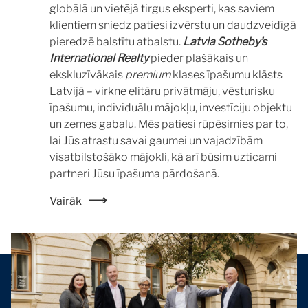
globālā un vietējā tirgus eksperti, kas saviem
klientiem sniedz patiesi izvērstu un daudzveidīgā
pieredzē balstītu atbalstu.
Latvia Sotheby’s
International Realty
pieder plašākais un
ekskluzīvākais
premium
klases īpašumu klāsts
Latvijā – virkne elitāru privātmāju, vēsturisku
īpašumu, individuālu mājokļu, investīciju objektu
un zemes gabalu. Mēs patiesi rūpēsimies par to,
lai Jūs atrastu savai gaumei un vajadzībām
visatbilstošāko mājokli, kā arī būsim uzticami
partneri Jūsu īpašuma pārdošanā.
Vairāk