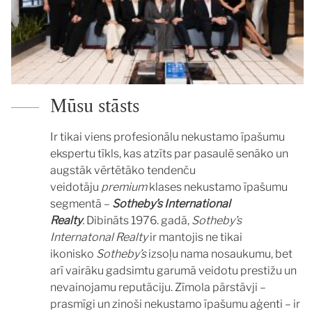
Mūsu stāsts
Ir tikai viens profesionālu nekustamo īpašumu
ekspertu tīkls, kas atzīts par pasaulē senāko un
augstāk vērtētāko tendenču
veidotāju
premium
klases nekustamo īpašumu
segmentā –
Sotheby’s International
Realty
.
Dibināts 1976. gadā,
Sotheby’s
Internatonal Realty
ir mantojis ne tikai
ikonisko
Sotheby’s
izsoļu nama nosaukumu, bet
arī vairāku gadsimtu garumā veidotu prestižu un
nevainojamu reputāciju. Zīmola pārstāvji –
prasmīgi un zinoši nekustamo īpašumu aģenti – ir