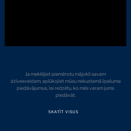
Iedvesmojies!
Ja meklējiet piemērotu mājokli savam
dzīvesveidam, aplūkojiet mūsu nekustamā īpašuma
piedāvājumus, lai redzētu, ko mēs varam jums
piedāvāt.
SKATĪT VISUS