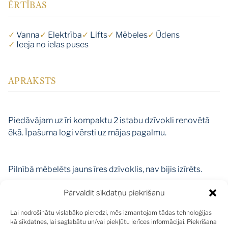
ĒRTĪBAS
✓
Vanna
✓
Elektrība
✓
Lifts
✓
Mēbeles
✓
Ūdens
✓
Ieeja no ielas puses
APRAKSTS
Piedāvājam uz īri kompaktu 2 istabu dzīvokli renovētā
ēkā. Īpašuma logi vērsti uz mājas pagalmu.
Pilnībā mēbelēts jauns īres dzīvoklis, nav bijis izīrēts.
Pārvaldīt sīkdatņu piekrišanu
Marijas iela, kas savienojas ar Aleksandra Čaka ielu,
20.gs. bija viena no apdzīvotākajām un dzīvīgākajām
Lai nodrošinātu vislabāko pieredzi, mēs izmantojam tādas tehnoloģijas
ielām Rīgas centrā. Apkārtnē pieejams plašs veikalu,
kā sīkdatnes, lai saglabātu un/vai piekļūtu ierīces informācijai. Piekrišana