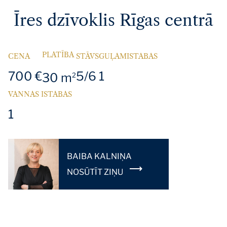
Īres dzīvoklis Rīgas centrā
PLATĪBA
CENA
STĀVS
GUĻAMISTABAS
700 €
5/6
1
30 m
2
VANNAS ISTABAS
1
BAIBA KALNIŅA
NOSŪTĪT ZIŅU