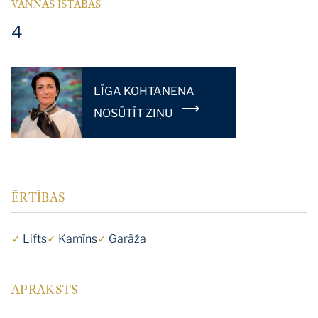
VANNAS ISTABAS
4
LĪGA KOHTANENA
NOSŪTĪT ZIŅU
ĒRTĪBAS
✓
Lifts
✓
Kamīns
✓
Garāža
APRAKSTS