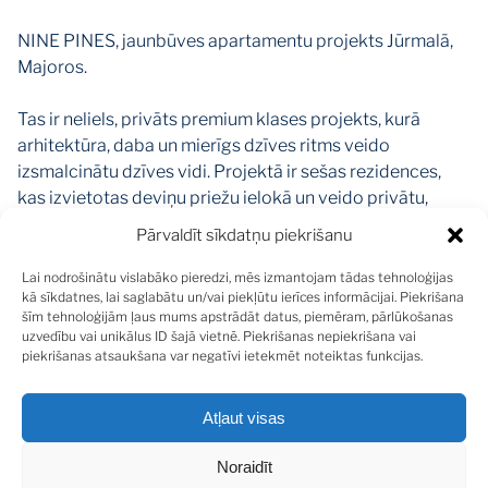
NINE PINES, jaunbūves apartamentu projekts Jūrmalā,
Majoros.
Tas ir neliels, privāts premium klases projekts, kurā
arhitektūra, daba un mierīgs dzīves ritms veido
izsmalcinātu dzīves vidi. Projektā ir sešas rezidences,
kas izvietotas deviņu priežu ielokā un veido privātu,
harmonisku vidi ar savu raksturu.
Pārvaldīt sīkdatņu piekrišanu
Ēka veidota trīs stāvos ar trim apartmentiem katrā stāvā.
Katram dzīvoklim logi ir trīs fasādēs, tāpēc dabīgā
Lai nodrošinātu vislabāko pieredzi, mēs izmantojam tādas tehnoloģijas
kā sīkdatnes, lai saglabātu un/vai piekļūtu ierīces informācijai. Piekrišana
gaisma telpās ienāk no trim pusēm visas dienas garumā.
šīm tehnoloģijām ļaus mums apstrādāt datus, piemēram, pārlūkošanas
Arhitektūru raksturo tīras līnijas, plašas stiklotas virsmas
uzvedību vai unikālus ID šajā vietnē. Piekrišanas nepiekrišana vai
un dabīgi materiāli, kas ļauj ēkai organiski iekļauties
piekrišanas atsaukšana var negatīvi ietekmēt noteiktas funkcijas.
apkārtējā vidē.
Projektā pieejama divu guļamistabu rezidence 137,2 m²
Atļaut visas
platībā ar privātiem dārziem, kas kļūst par zaļu
dzīvojamās telpas turpinājumu.
Noraidīt
Projektā īstenoti pārdomāti inženiertehniskie risinājumi: