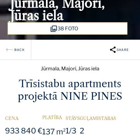
Jūrmala, Majori,
Jūras iela
38 FOTO
BACK
SHARE
Jūrmala, Majori, Jūras iela
Trīsistabu apartments
projektā NINE PINES
PLATĪBA
CENA
STĀVS
GUĻAMISTABAS
933 840 €
1/3
2
137 m
2