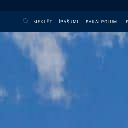
MEKLĒT
ĪPAŠUMI
PAKALPOJUMI