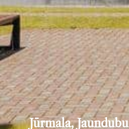
Jūrmala, Jaundubul