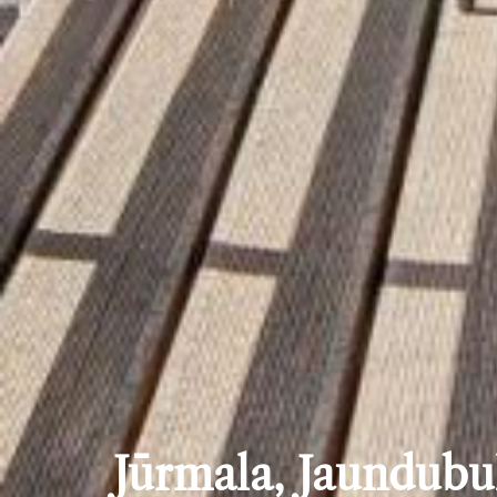
Jūrmala, Jaundubul