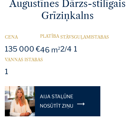
Augustīnes Dārzs-stilīgais
Grīziņkalns
PLATĪBA
CENA
STĀVS
GUĻAMISTABAS
135 000 €
2/4
1
46 m
2
VANNAS ISTABAS
1
AIJA STAĻŪNE
NOSŪTĪT ZIŅU