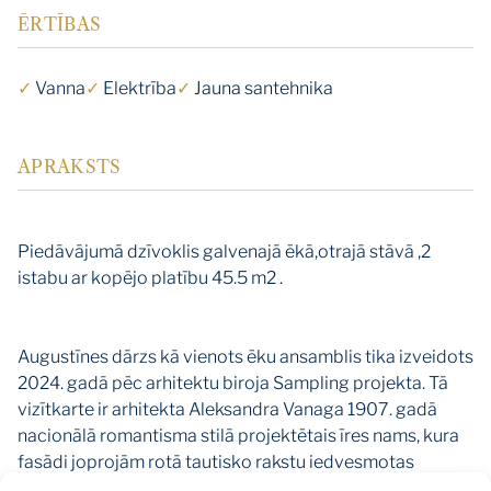
ĒRTĪBAS
✓
Vanna
✓
Elektrība
✓
Jauna santehnika
APRAKSTS
Piedāvājumā dzīvoklis galvenajā ēkā,otrajā stāvā ,2
istabu ar kopējo platību 45.5 m2 .
Augustīnes dārzs kā vienots ēku ansamblis tika izveidots
2024. gadā pēc arhitektu biroja Sampling projekta. Tā
vizītkarte ir arhitekta Aleksandra Vanaga 1907. gadā
nacionālā romantisma stilā projektētais īres nams, kura
fasādi joprojām rotā tautisko rakstu iedvesmotas
dekoratīvas detaļas. Ēka tās renovācijas laikā atguvusi