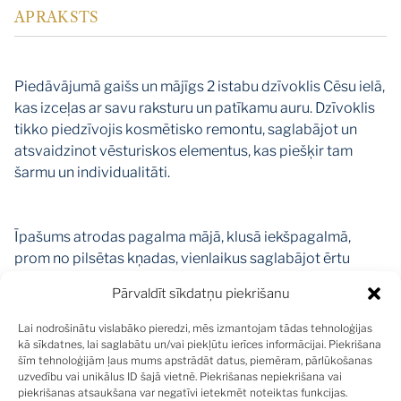
APRAKSTS
Piedāvājumā gaišs un mājīgs 2 istabu dzīvoklis Cēsu ielā,
kas izceļas ar savu raksturu un patīkamu auru. Dzīvoklis
tikko piedzīvojis kosmētisko remontu, saglabājot un
atsvaidzinot vēsturiskos elementus, kas piešķir tam
šarmu un individualitāti.
Īpašums atrodas pagalma mājā, klusā iekšpagalmā,
prom no pilsētas kņadas, vienlaikus saglabājot ērtu
piekļuvi visai nepieciešamajai infrastruktūrai. Lielie logi
Pārvaldīt sīkdatņu piekrišanu
nodrošina bagātīgu dabisko apgaismojumu visas dienas
garumā, radot siltu un patīkamu dzīves vidi.
Lai nodrošinātu vislabāko pieredzi, mēs izmantojam tādas tehnoloģijas
Dzīvoklis ir atbrīvots un pilnībā gatavs jaunajam
kā sīkdatnes, lai saglabātu un/vai piekļūtu ierīces informācijai. Piekrišana
šīm tehnoloģijām ļaus mums apstrādāt datus, piemēram, pārlūkošanas
īpašniekam lieliska iespēja tiem, kas vēlas ātri ievākties
uzvedību vai unikālus ID šajā vietnē. Piekrišanas nepiekrišana vai
bez papildu ieguldījumiem.
piekrišanas atsaukšana var negatīvi ietekmēt noteiktas funkcijas.