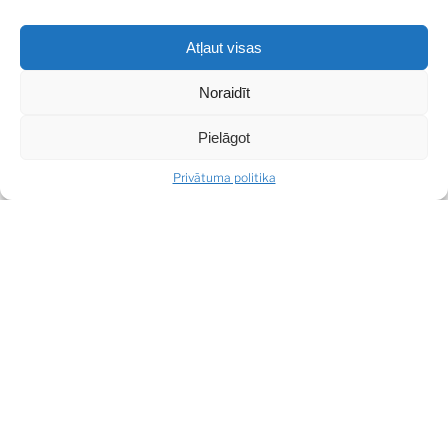
Ja meklējat mierpilnu mājokli ar raksturu un labu lokāciju,
Atļaut visas
šis dzīvoklis noteikti ir apskates vērts.
Noraidīt
Pielāgot
SHARE
Privātuma politika
DALĪTIES