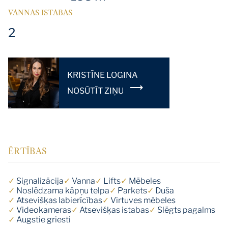
VANNAS ISTABAS
2
KRISTĪNE LOGINA
NOSŪTĪT ZIŅU
ĒRTĪBAS
✓
Signalizācija
✓
Vanna
✓
Lifts
✓
Mēbeles
✓
Noslēdzama kāpņu telpa
✓
Parkets
✓
Duša
✓
Atsevišķas labierīcības
✓
Virtuves mēbeles
✓
Videokameras
✓
Atsevišķas istabas
✓
Slēgts pagalms
✓
Augstie griesti