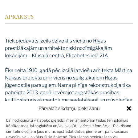
APRAKSTS
Tiek piedāvāts izcils dzīvoklis vienā no Rīgas
prestižākajām un arhitektoniski nozīmīgākajām
lokācijām – Klusajā centrā, Elizabetes ielā 21A.
Ēka celta 1910. gadā pēc izcilā latviešu arhitekta Mārtiņa
Nukšas projekta un ir viens no spilgtākajiem Rīgas
jūgendstila paraugiem. Nama pilnīga rekonstrukcija tika
pabeigta 2013. gadā, ievērojot augstākās prasības
kultūrvēsturiskā mantojuma saglabāšanā un mūsdienīga
komforta nodrošināšanā.
Pārvaldīt sīkdatņu piekrišanu
Lai nodrošinātu vislabāko pieredzi, mēs izmantojam tādas tehnoloģijas
Dzīvoklis atrodas ēkas 3. stāvā, tā kopējā platība ir 153
kā sīkdatnes, lai saglabātu un/vai piekļūtu ierīces informācijai. Piekrišana
m², un tam ir pārdomāts un funkcionāls plānojums –
šīm tehnoloģijām ļaus mums apstrādāt datus, piemēram, pārlūkošanas
plaša, gaiša viesistaba ar panorāmas logiem, virtuve ar
uzvedību vai unikālus ID šajā vietnē. Piekrišanas nepiekrišana vai