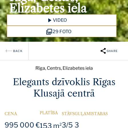
Elizabetes iela
VIDEO
29 FOTO
BACK
SHARE
Rīga, Centrs, Elizabetes iela
Elegants dzīvoklis Rīgas
Klusajā centrā
PLATĪBA
CENA
STĀVS
GUĻAMISTABAS
995 000 €
3/5
3
153 m
2