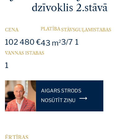
dzīvoklis 2.stāvā
PLATĪBA
CENA
STĀVS
GUĻAMISTABAS
102 480 €
3/7
1
43 m
2
VANNAS ISTABAS
1
AIGARS STRODS
NOSŪTĪT ZIŅU
ĒRTĪBAS