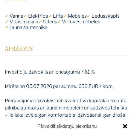
✓
Vanna
✓
Elektrība
✓
Lifts
✓
Mēbeles
✓
Ledusskapis
✓
Veļas mašīna
✓
Ūdens
✓
Virtuves mēbeles
✓
Jauna santehnika
APRAKSTS
Investīciju dzīvoklis ar ienesīgumu 7.61 %
Izīrēts no 05.07.2026 par summu 650 EUR + kom.
Piedāvājumā dzīvoklis pēc kvalitatīva kapitālā remonta,
pilnībā aprīkots ar jaunām mēbelēm un sadzīves tehniku
– lieliska izvēle gan komfortablai dzīvošanai, gan drošai
investīcijai.
Pārvaldīt sīkdatņu piekrišanu