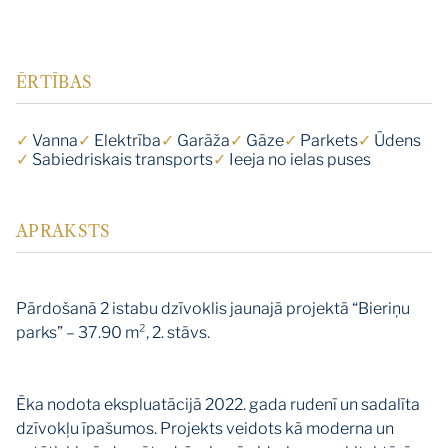
ĒRTĪBAS
✓
Vanna
✓
Elektrība
✓
Garāža
✓
Gāze
✓
Parkets
✓
Ūdens
✓
Sabiedriskais transports
✓
Ieeja no ielas puses
APRAKSTS
Pārdošanā 2 istabu dzīvoklis jaunajā projektā “Bieriņu
parks” – 37.90 m², 2. stāvs.
Ēka nodota ekspluatācijā 2022. gada rudenī un sadalīta
dzīvokļu īpašumos. Projekts veidots kā moderna un