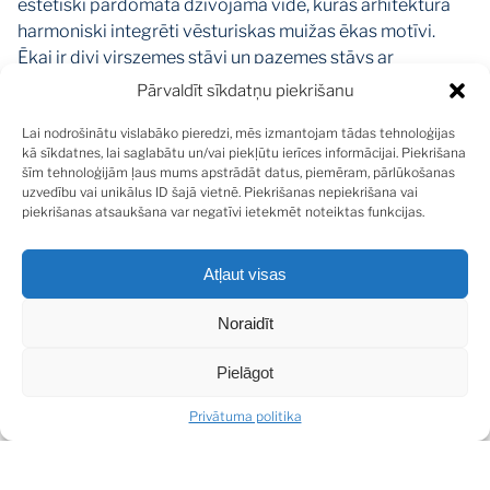
estētiski pārdomāta dzīvojamā vide, kuras arhitektūrā
harmoniski integrēti vēsturiskas muižas ēkas motīvi.
Ēkai ir divi virszemes stāvi un pazemes stāvs ar
autostāvvietām. Kopumā projektā izbūvēti 16
Pārvaldīt sīkdatņu piekrišanu
funkcionāli 2 istabu dzīvokļi.
Lai nodrošinātu vislabāko pieredzi, mēs izmantojam tādas tehnoloģijas
kā sīkdatnes, lai saglabātu un/vai piekļūtu ierīces informācijai. Piekrišana
Šobrīd iegādei pieejami vēl 4 dzīvokļi. Par papildu
šīm tehnoloģijām ļaus mums apstrādāt datus, piemēram, pārlūkošanas
samaksu iespējams iegādāties pazemes autostāvvietu –
uzvedību vai unikālus ID šajā vietnē. Piekrišanas nepiekrišana vai
piekrišanas atsaukšana var negatīvi ietekmēt noteiktas funkcijas.
15 000 EUR.
Dzīvoklis atrodas vienā no zaļākajām un mierīgākajām
Atļaut visas
Pārdaugavas apkaimēm – Bieriņos. Apkārtni raksturo
zema apbūve, privātmāju vide un izteikta mazpilsētas
Noraidīt
atmosfēra, vienlaikus saglabājot ērtu piekļuvi pilsētas
centram. Cauri apkaimei plūst Mārupīte, kuras krastos
Pielāgot
izveidotas labiekārtotas pastaigu zonas, atpūtas vietas
Privātuma politika
un apskatāmi tēlniecības darbi. Vēsturiski Bieriņi bijuši
iecienīta dzīvesvieta māksliniekiem, rakstniekiem un citu
radošo profesiju pārstāvjiem.