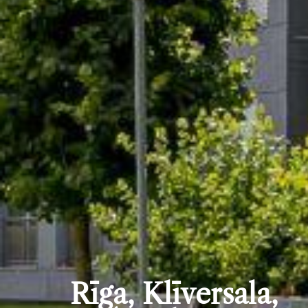
Rīga, Klīversala,