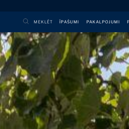
MEKLĒT
ĪPAŠUMI
PAKALPOJUMI