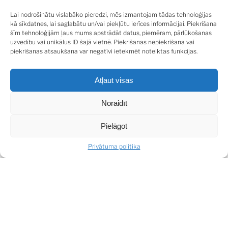
Lai nodrošinātu vislabāko pieredzi, mēs izmantojam tādas tehnoloģijas
kā sīkdatnes, lai saglabātu un/vai piekļūtu ierīces informācijai. Piekrišana
Ēkai nomainītas visas komunikācijas, no abām pusēm
šīm tehnoloģijām ļaus mums apstrādāt datus, piemēram, pārlūkošanas
uzvedību vai unikālus ID šajā vietnē. Piekrišanas nepiekrišana vai
atjaunota mājas fasāde, izremontēta kāpņu telpa un
piekrišanas atsaukšana var negatīvi ietekmēt noteiktas funkcijas.
uzstādīts jauns lifts. Izvēlei pieejami studio tipa un vienas
guļamistabas dzīvokļi platībā no 19 – 35 kv.m. ar pilnu vai
Atļaut visas
balto apdari. Viena no galvenajām projekta
priekšrocībām ir tā izcilā atrašanās vieta. Apkārtnē
Noraidīt
pieejams viss nepieciešamais ērtai ikdienai - iepirkšanās
centri, kafejnīcas, restorāni, sabiedriskā transporta
Pielāgot
pieturas.
Privātuma politika
SHARE