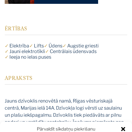
ĒRTĪBAS
✓
Elektrība
✓
Lifts
✓
Ūdens
✓
Augstie griesti
✓
Jauni elektrotīkli
✓
Centrālais ūdensvads
✓
Ieeja no ielas puses
APRAKSTS
Jauns dzīvoklis renovētā namā, Rīgas vēsturiskajā
centrā, Marijas ielā 14A. Dzīvokļa logi vērsti uz saulainu
un plašu iekšpagalmu. Dzīvoklis tiek piedāvāts ar pilnu
apdari un uzstādītu santehniku. Īpašums piemērots gan
Pārvaldīt sīkdatņu piekrišanu
kā pirmais mājoklis, gan kā investīcija.