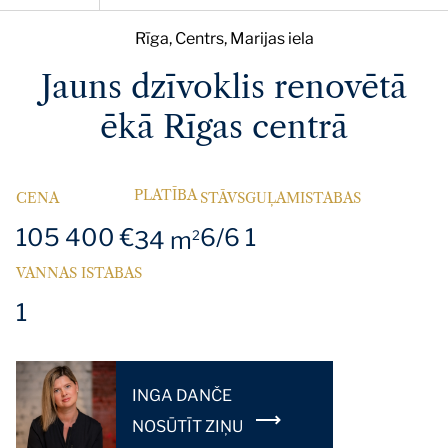
Rīga, Centrs, Marijas iela
Jauns dzīvoklis renovētā
ēkā Rīgas centrā
PLATĪBA
CENA
STĀVS
GUĻAMISTABAS
105 400 €
6/6
1
34 m
2
VANNAS ISTABAS
1
INGA DANČE
NOSŪTĪT ZIŅU