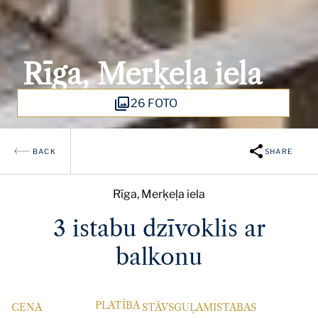
Rīga, Merķeļa iela
26 FOTO
BACK
SHARE
Rīga, Merķeļa iela
3 istabu dzīvoklis ar
balkonu
PLATĪBA
CENA
STĀVS
GUĻAMISTABAS