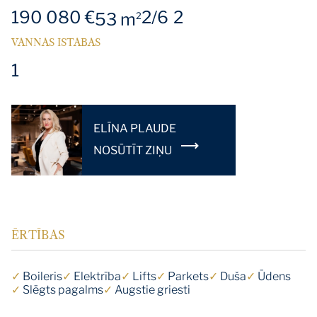
190 080 €
2/6
2
53 m
2
VANNAS ISTABAS
1
ELĪNA PLAUDE
NOSŪTĪT ZIŅU
ĒRTĪBAS
✓
Boileris
✓
Elektrība
✓
Lifts
✓
Parkets
✓
Duša
✓
Ūdens
✓
Slēgts pagalms
✓
Augstie griesti