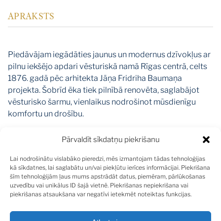
APRAKSTS
Piedāvājam iegādāties jaunus un modernus dzīvokļus ar
pilnu iekšējo apdari vēsturiskā namā Rīgas centrā, celts
1876. gadā pēc arhitekta Jāņa Fridriha Baumaņa
projekta. Šobrīd ēka tiek pilnībā renovēta, saglabājot
vēsturisko šarmu, vienlaikus nodrošinot mūsdienīgu
komfortu un drošību.
Plānā dzīvoklis Nr.1
Pārvaldīt sīkdatņu piekrišanu
Bildes no identiska dzīvokļa 4. stāvā
Lai nodrošinātu vislabāko pieredzi, mēs izmantojam tādas tehnoloģijas
kā sīkdatnes, lai saglabātu un/vai piekļūtu ierīces informācijai. Piekrišana
Ēkas renovācija paredz radīt mūsdienām atbilstošu
šīm tehnoloģijām ļaus mums apstrādāt datus, piemēram, pārlūkošanas
modernu vidi, komfortu un drošību saglabājot vēstures
uzvedību vai unikālus ID šajā vietnē. Piekrišanas nepiekrišana vai
piekrišanas atsaukšana var negatīvi ietekmēt noteiktas funkcijas.
šarmu. Masīvie starpstāvu pārsegumi nodrošina pilnīgu
skaņas izolāciju, uzstādīts jauns un moderns lifts,
domofons ar video funkciju.