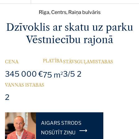
Rīga, Centrs, Raiņa bulvāris
Dzīvoklis ar skatu uz parku
Vēstniecību rajonā
PLATĪBA
CENA
STĀVS
GUĻAMISTABAS
345 000 €
3/5
2
75 m
2
VANNAS ISTABAS
2
AIGARS STRODS
NOSŪTĪT ZIŅU