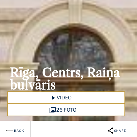
Rīga, Centrs, Raiņa
bulvāris
VIDEO
26 FOTO
BACK
SHARE