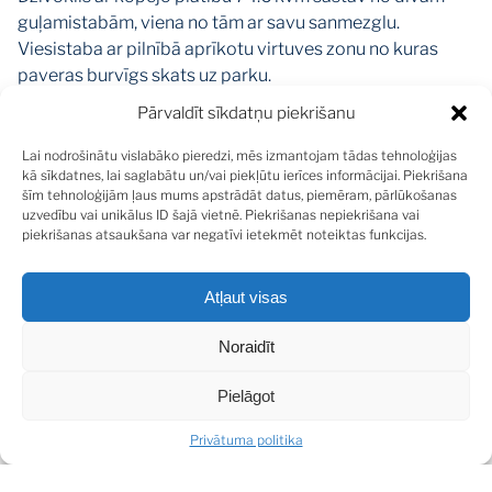
guļamistabām, viena no tām ar savu sanmezglu.
Viesistaba ar pilnībā aprīkotu virtuves zonu no kuras
paveras burvīgs skats uz parku.
Dzīvoklis tiek piedāvāts iegādei ar iebūvētām mēbelēm
Pārvaldīt sīkdatņu piekrišanu
un aprīkotu virtuvi.
Lai nodrošinātu vislabāko pieredzi, mēs izmantojam tādas tehnoloģijas
kā sīkdatnes, lai saglabātu un/vai piekļūtu ierīces informācijai. Piekrišana
Apdarē izmantoti augstākās kvalitātes apdares
šīm tehnoloģijām ļaus mums apstrādāt datus, piemēram, pārlūkošanas
materiāli, koka grīdas segums, pēc pasūtījuma
uzvedību vai unikālus ID šajā vietnē. Piekrišanas nepiekrišana vai
izgatavotas koka durvis, dekoratīva logu aiļu apdare,
piekrišanas atsaukšana var negatīvi ietekmēt noteiktas funkcijas.
uzstādīts gaisa kondicionieris. Apgaismojumu katrā
istabā iespējams regulēt ar tālvadības pulti.
Atļaut visas
Īpašums lieliski derēs klientiem kuri novērtē augstu
Noraidīt
kvalitāti, komfortu un Vecpilsētas tuvumu!
Pielāgot
Privātuma politika