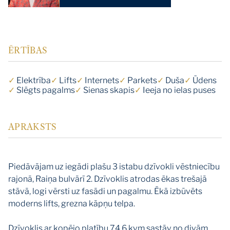
ĒRTĪBAS
✓
Elektrība
✓
Lifts
✓
Internets
✓
Parkets
✓
Duša
✓
Ūdens
✓
Slēgts pagalms
✓
Sienas skapis
✓
Ieeja no ielas puses
APRAKSTS
Piedāvājam uz iegādi plašu 3 istabu dzīvokli vēstniecību
rajonā, Raiņa bulvārī 2. Dzīvoklis atrodas ēkas trešajā
stāvā, logi vērsti uz fasādi un pagalmu. Ēkā izbūvēts
moderns lifts, grezna kāpņu telpa.
Dzīvoklis ar kopējo platību 74.6 kvm sastāv no divām