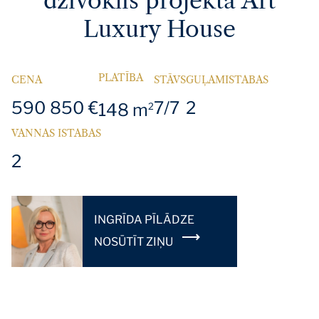
dzīvoklis projektā Art
Luxury House
PLATĪBA
CENA
STĀVS
GUĻAMISTABAS
590 850 €
7/7
2
148 m
2
VANNAS ISTABAS
2
INGRĪDA PĪLĀDZE
NOSŪTĪT ZIŅU