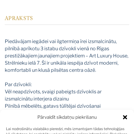
APRAKSTS
Piedāvājam iegādei vai ilgtermiņa īrei izsmalcinātu,
pilnībā aprīkotu 3 istabu dzīvokli vienā no Rīgas
prestižākajiem jaunajiem projektiem – Art Luxury House,
Strēlnieku ielā 7. Šī ir unikāla iespēja dzīvot moderni,
komfortabli un klusā pilsētas centra oāzē.
Par dzīvokli:
Vēl neapdzīvots, svaigi pabeigts dzīvoklis ar
izsmalcinātu interjera dizainu
Pilnībā mēbelēts, gatavs tūlītējai dzīvošanai
Design mēbeles, augstākās klases apdare
Pārvaldīt sīkdatņu piekrišanu
Miele sadzīves tehnika
Villeroy & Boch sanitārtehnika
Lai nodrošinātu vislabāko pieredzi, mēs izmantojam tādas tehnoloģijas