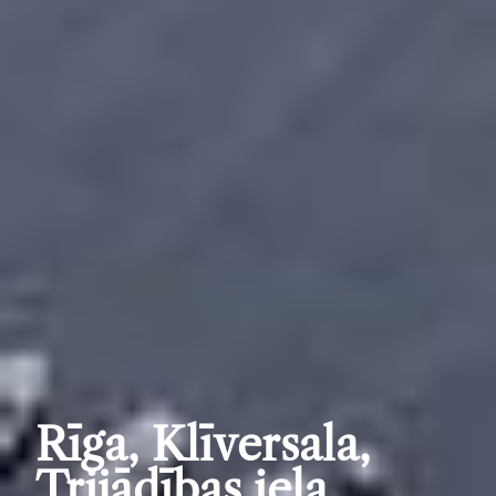
Rīga, Klīversala,
Trijādības iela