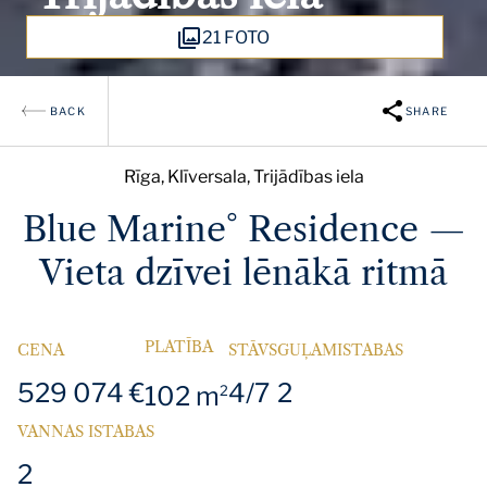
21 FOTO
BACK
SHARE
Rīga, Klīversala, Trijādības iela
Blue Marine° Residence —
Vieta dzīvei lēnākā ritmā
PLATĪBA
CENA
STĀVS
GUĻAMISTABAS
529 074 €
4/7
2
102 m
2
VANNAS ISTABAS
2