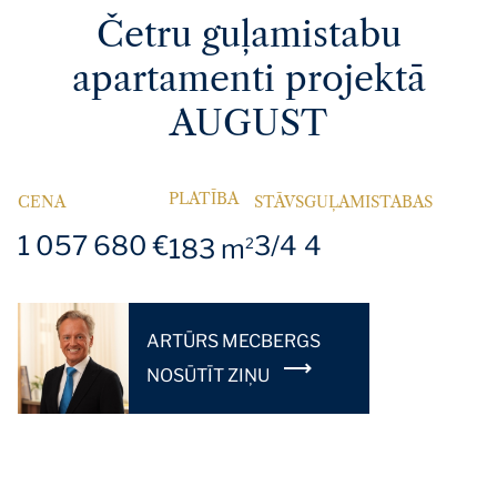
Četru guļamistabu
apartamenti projektā
AUGUST
PLATĪBA
CENA
STĀVS
GUĻAMISTABAS
1 057 680 €
3/4
4
183 m
2
ARTŪRS MECBERGS
NOSŪTĪT ZIŅU