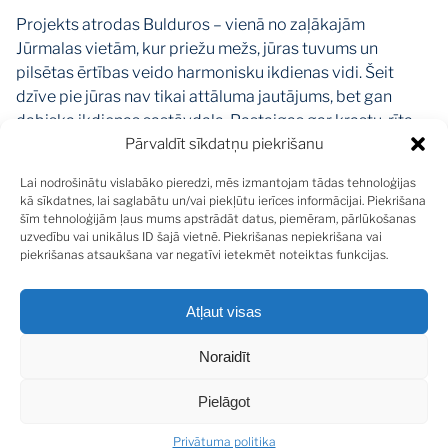
Projekts atrodas Bulduros – vienā no zaļākajām
Jūrmalas vietām, kur priežu mežs, jūras tuvums un
pilsētas ērtības veido harmonisku ikdienas vidi. Šeit
dzīve pie jūras nav tikai attāluma jautājums, bet gan
dabiska ikdienas sastāvdaļa. Pastaigas gar krastu, rīta
Pārvaldīt sīkdatņu piekrišanu
skrējiens mežā vai nesteidzīga kafija terasē kļūst par
ierastu dzīves ritmu, nevis īpašu notikumu.
Lai nodrošinātu vislabāko pieredzi, mēs izmantojam tādas tehnoloģijas
kā sīkdatnes, lai saglabātu un/vai piekļūtu ierīces informācijai. Piekrišana
AUGUST apzināti veidots kā neliela mēroga rezidence ar
šīm tehnoloģijām ļaus mums apstrādāt datus, piemēram, pārlūkošanas
uzvedību vai unikālus ID šajā vietnē. Piekrišanas nepiekrišana vai
tikai 13 apartamentiem, radot īstu privātuma sajūtu un
piekrišanas atsaukšana var negatīvi ietekmēt noteiktas funkcijas.
mierīgu, savstarpēji saskanīgu kopienu. Apartamentu
dzīvojamā platība svārstās no 53,3 līdz 328,1
Atļaut visas
kvadrātmetriem, piedāvājot risinājumus gan kompaktai,
gan īpaši plašai dzīvei. Pieejami apartamenti ar vienu līdz
Noraidīt
pat piecām guļamistabām, savukārt griestu augstums no
3 līdz 3,9 metriem piešķir telpām papildu plašuma un
Pielāgot
gaisīguma sajūtu. Apartamentu plānojumi, balkoni un
jumta terases organiski paplašina dzīves telpu ārpus
Privātuma politika