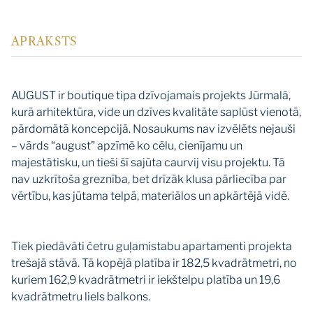
APRAKSTS
AUGUST ir boutique tipa dzīvojamais projekts Jūrmalā,
kurā arhitektūra, vide un dzīves kvalitāte saplūst vienotā,
pārdomātā koncepcijā. Nosaukums nav izvēlēts nejauši
– vārds “august” apzīmē ko cēlu, cienījamu un
majestātisku, un tieši šī sajūta caurvij visu projektu. Tā
nav uzkrītoša greznība, bet drīzāk klusa pārliecība par
vērtību, kas jūtama telpā, materiālos un apkārtējā vidē.
Tiek piedāvāti četru guļamistabu apartamenti projekta
trešajā stāvā. Tā kopējā platība ir 182,5 kvadrātmetri, no
kuriem 162,9 kvadrātmetri ir iekštelpu platība un 19,6
kvadrātmetru liels balkons.