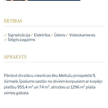
ĒRTĪBAS
✓
Signalizācija
✓
Elektrība
✓
Ūdens
✓
Videokameras
✓
Slēgts pagalms
APRAKSTS
Pārdod divstāvu viesnīcas ēku Mellužu prospektā 9,
Jūrmalā. Īpašums sastāv no diviem korpusiem ar kopējo
platību 955,4 m² un 74 m², atrodas uz 1296 m² plaša
zemes gabala.