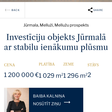
BACK
SHARE
Jūrmala, Melluži, Mellužu prospekts
Investīciju objekts Jūrmalā
ar stabilu ienākumu plūsmu
PLATĪBA
ZEME
CENA
STĀVS
1 200 000 €
2
1 029 m
1 296 m
2
2
BAIBA KALNIŅA
NOSŪTĪT ZIŅU