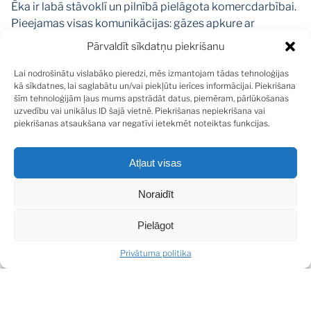
Ēka ir labā stāvoklī un pilnībā pielāgota komercdarbībai.
Pieejamas visas komunikācijas: gāzes apkure ar
individuālu katlu, elektrība, centrālais ūdens un
Pārvaldīt sīkdatņu piekrišanu
kanalizācija, kā arī apsardzes un videonovērošanas
sistēma. Nožogotā, labiekārtotā teritorija ar asfaltētu
Lai nodrošinātu vislabāko pieredzi, mēs izmantojam tādas tehnoloģijas
kā sīkdatnes, lai saglabātu un/vai piekļūtu ierīces informācijai. Piekrišana
pagalmu nodrošina ērtu piekļuvi un sakārtotu vidi.
šīm tehnoloģijām ļaus mums apstrādāt datus, piemēram, pārlūkošanas
uzvedību vai unikālus ID šajā vietnē. Piekrišanas nepiekrišana vai
Plānojums un izmantošanas iespējas:
piekrišanas atsaukšana var negatīvi ietekmēt noteiktas funkcijas.
1. stāvs: telpas ēdināšanas pakalpojumiem, kur šobrīd
darbojas franču bulanžērija un franču virtuves restorāns;
Atļaut visas
2. stāvs: skaistumkopšanas salons un biroja telpas;
Pagalma ēka: iekārtotas telpas bērnudārzam.
Noraidīt
Īpašums atrodas tikai piecu minūšu pastaigas attālumā
Pielāgot
no jūras, pretī Mellužu estrādei un parkam, nodrošinot
Privātuma politika
augstu redzamību un apmeklētāju plūsmu. Stabils
ienākumu avots un plašas attīstības iespējas padara šo
ēku par izcilu ieguldījumu nākotnei.