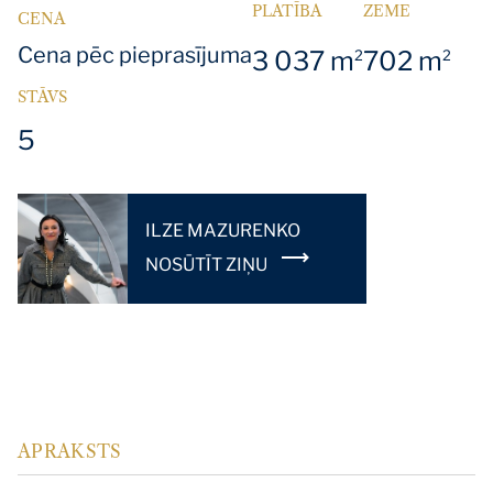
PLATĪBA
ZEME
CENA
Cena pēc pieprasījuma
3 037 m
702 m
2
2
STĀVS
5
ILZE MAZURENKO
NOSŪTĪT ZIŅU
APRAKSTS