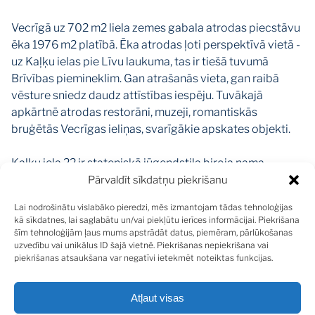
Vecrīgā uz 702 m2 liela zemes gabala atrodas piecstāvu
ēka 1976 m2 platībā. Ēka atrodas ļoti perspektīvā vietā -
uz Kaļķu ielas pie Līvu laukuma, tas ir tiešā tuvumā
Brīvības piemineklim. Gan atrašanās vieta, gan raibā
vēsture sniedz daudz attīstības iespēju. Tuvākajā
apkārtnē atrodas restorāni, muzeji, romantiskās
bruģētās Vecrīgas ieliņas, svarīgākie apskates objekti.
Kaļķu iela 22 ir stateniskā jūgendstila biroja nama
paraugs Rīgas arhitektūrā, celta no 1912. līdz
Pārvaldīt sīkdatņu piekrišanu
1914.gadam, arhitekts Pauls Mandelštams. Ēkā kādreiz
Lai nodrošinātu vislabāko pieredzi, mēs izmantojam tādas tehnoloģijas
atradās individuālās šūšanas fabrika “Baltijas modes”,
kā sīkdatnes, lai saglabātu un/vai piekļūtu ierīces informācijai. Piekrišana
kas dibināta 1944.gadā.
šīm tehnoloģijām ļaus mums apstrādāt datus, piemēram, pārlūkošanas
uzvedību vai unikālus ID šajā vietnē. Piekrišanas nepiekrišana vai
Vecrīga ir Rīgas pilsētas vissenākā daļa, tā ir valsts
piekrišanas atsaukšana var negatīvi ietekmēt noteiktas funkcijas.
aizsargājamā zona, pilsētbūvniecības piemineklis,
iekļauta UNESCO Pasaules mantojuma sarakstā,
2007.gadā ieguva Eiropas mantojuma zīmi.
Atļaut visas