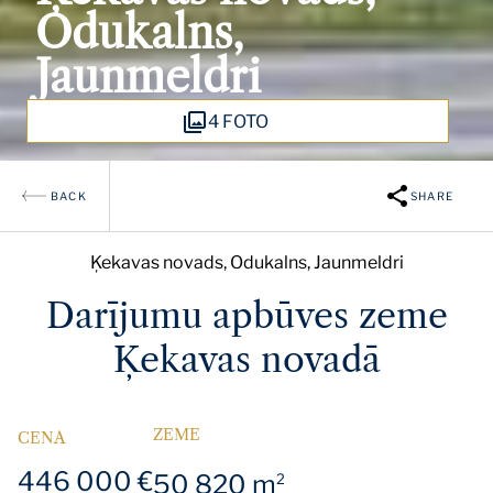
Odukalns,
Jaunmeldri
4 FOTO
BACK
SHARE
Ķekavas novads, Odukalns, Jaunmeldri
Darījumu apbūves zeme
Ķekavas novadā
ZEME
CENA
446 000 €
50 820 m
2