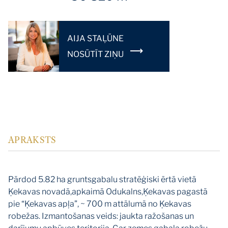
AIJA STAĻŪNE
NOSŪTĪT ZIŅU
APRAKSTS
Pārdod 5.82 ha gruntsgabalu stratēģiski ērtā vietā
Ķekavas novadā,apkaimā Odukalns,Ķekavas pagastā
pie “Ķekavas apļa”, ~ 700 m attālumā no Ķekavas
robežas. Izmantošanas veids: jaukta ražošanas un