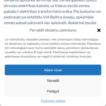
darījumu apbūves teritorija. Gar zemes gabala robežu
atrodas elektrības kabelis, uz blakus esošā zemes
gabala ir elektrības transformatora ēka. Pie īpašuma var
piebraukt pa asfaltētu VIA Baltica šoseju, apkārtējie
zemes gabali pārsvarā nav apbūvēti. Apkārtnē esošie
īpašumi ir ar komercrakstura (benzīntanks), loģistikas
Pārvaldīt sīkdatņu piekrišanu
centru un rūpnieciska rakstura apbūvi. Visi
Lai nodrošinātu vislabāko pieredzi, mēs izmantojam tādas tehnoloģijas
nepieciešamie infrastruktūras objekti atrodas Ķekavas
kā sīkdatnes, lai saglabātu un/vai piekļūtu ierīces informācijai. Piekrišana
centrālajā daļā ~ 1,5 km attālumā no īpašuma.
šīm tehnoloģijām ļaus mums apstrādāt datus, piemēram, pārlūkošanas
uzvedību vai unikālus ID šajā vietnē. Piekrišanas nepiekrišana vai
piekrišanas atsaukšana var negatīvi ietekmēt noteiktas funkcijas.
SHARE
Atļaut visas
Noraidīt
Pielāgot
DALĪTIES
Privātuma politika