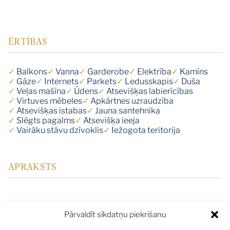
ĒRTĪBAS
✓
Balkons
✓
Vanna
✓
Garderobe
✓
Elektrība
✓
Kamīns
✓
Gāze
✓
Internets
✓
Parkets
✓
Ledusskapis
✓
Duša
✓
Veļas mašīna
✓
Ūdens
✓
Atsevišķas labierīcības
✓
Virtuves mēbeles
✓
Apkārtnes uzraudzība
✓
Atsevišķas istabas
✓
Jauna santehnika
✓
Slēgts pagalms
✓
Atsevišķa ieeja
✓
Vairāku stāvu dzīvoklis
✓
Iežogota teritorija
APRAKSTS
Jūrmalā, Asaros, dažu soļu attālumā no pludmales,
Pārvaldīt sīkdatņu piekrišanu
pārdod ērtu dvīņu mājas daļu, ar platību 265 kv.m. Mājā ir