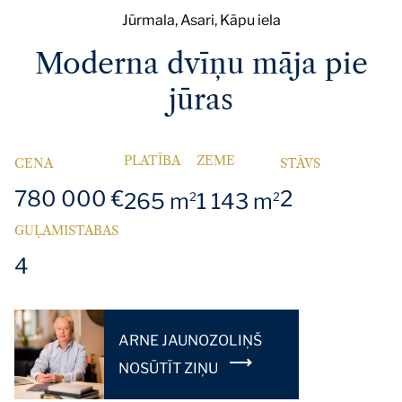
Jūrmala, Asari, Kāpu iela
Moderna dvīņu māja pie
jūras
PLATĪBA
ZEME
CENA
STĀVS
780 000 €
2
265 m
1 143 m
2
2
GUĻAMISTABAS
4
ARNE JAUNOZOLIŅŠ
NOSŪTĪT ZIŅU