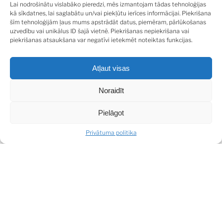
plaša viesistaba ar kamīnu un izeju uz āra terasi, virtuve,
Lai nodrošinātu vislabāko pieredzi, mēs izmantojam tādas tehnoloģijas
dzīvojamā istaba/kabinets, garderobes telpa,
kā sīkdatnes, lai saglabātu un/vai piekļūtu ierīces informācijai. Piekrišana
šīm tehnoloģijām ļaus mums apstrādāt datus, piemēram, pārlūkošanas
saimniecības telpa un viesu tualete, mājas pirmajā stāvā.
uzvedību vai unikālus ID šajā vietnē. Piekrišanas nepiekrišana vai
Otrajā stāvā ir 3 guļamistabas, plaša garderobe un 2
piekrišanas atsaukšana var negatīvi ietekmēt noteiktas funkcijas.
lielas vannas istabas. Divām no guļamistabām izeja uz
balkonu ar skatu uz klusu iekšpagalmu dienvidos.
Atļaut visas
Kvalitatīvas sanitāri tehniskās iekārtas, kamīns, iebūvētie
skapji, mēbeles. Autonoma gāzes apkure, pilsētas
Noraidīt
kanalizācija un ūdensvads. Ir ūdens dziļurbums. Piemājas
teritorija ir sakopta, bruģēts pagalms, aiz mājas
Pielāgot
ābeļdārzs. Teritorija – 1 143 kv.m., žogs, automātiski
verami vārti.
Privātuma politika
SHARE