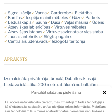
✓
Signalizācija
✓
Vanna
✓
Garderobe
✓
Elektrība
✓
Kamīns
✓
Iespēja mainīt mēbeles
✓
Gāze
✓
Parkets
✓
Ledusskapis
✓
Sauna
✓
Duša
✓
Veļas mašīna
✓
Ūdens
✓
Atsevišķas labierīcības
✓
Virtuves mēbeles
✓
Atsevišķas istabas
✓
Virtuve savienota ar viesistabu
✓
Jauna santehnika
✓
Slēgts pagalms
✓
Centrālais ūdensvads
✓
Iežogota teritorija
APRAKSTS
Izsmalcināta privātmāja Jūrmalā, Dubultos, klusajā
Liedaga ielā - tikai 200 metru attālumā no baltajām
smiltīm un plašās, labiekārtotās pludmales. Šīs mājas
Pārvaldīt sīkdatņu piekrišanu
unikālais novietojums apvieno neatkārtojamu piejūras
Lai nodrošinātu vislabāko pieredzi, mēs izmantojam tādas tehnoloģijas
noskaņu ar ideālu pilsētas infrastruktūras tuvumu: 3–7
kā sīkdatnes, lai saglabātu un/vai piekļūtu ierīces informācijai. Piekrišana
minūšu pastaigas attālumā pieejams viss ikdienas dzīvei
šīm tehnoloģijām ļaus mums apstrādāt datus, piemēram, pārlūkošanas