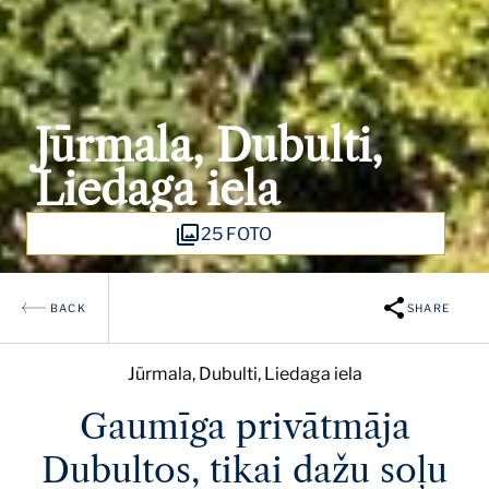
Jūrmala, Dubulti,
Liedaga iela
25 FOTO
BACK
SHARE
Jūrmala, Dubulti, Liedaga iela
Gaumīga privātmāja
Dubultos, tikai dažu soļu