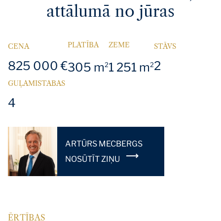
attālumā no jūras
PLATĪBA
ZEME
CENA
STĀVS
825 000 €
2
305 m
1 251 m
2
2
GUĻAMISTABAS
4
ARTŪRS MECBERGS
NOSŪTĪT ZIŅU
ĒRTĪBAS