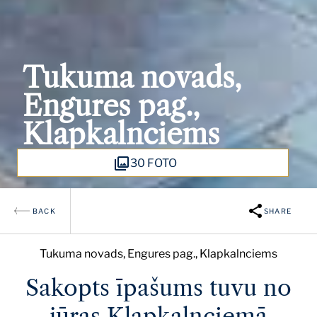
Tukuma novads,
Engures pag.,
Klapkalnciems
30 FOTO
BACK
SHARE
Tukuma novads, Engures pag., Klapkalnciems
Sakopts īpašums tuvu no
jūras Klapkalnciemā