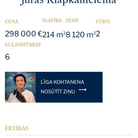
PLATĪBA
ZEME
CENA
STĀVS
298 000 €
2
214 m
8 120 m
2
2
GUĻAMISTABAS
6
LĪGA KOHTANENA
NOSŪTĪT ZIŅU
ĒRTĪBAS