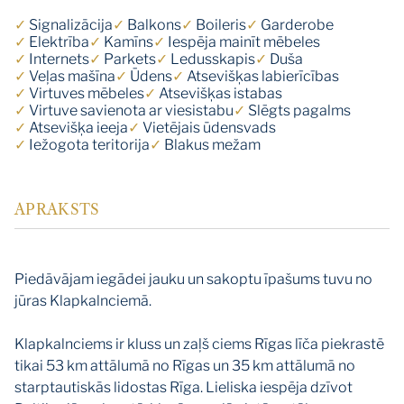
✓
Signalizācija
✓
Balkons
✓
Boileris
✓
Garderobe
✓
Elektrība
✓
Kamīns
✓
Iespēja mainīt mēbeles
✓
Internets
✓
Parkets
✓
Ledusskapis
✓
Duša
✓
Veļas mašīna
✓
Ūdens
✓
Atsevišķas labierīcības
✓
Virtuves mēbeles
✓
Atsevišķas istabas
✓
Virtuve savienota ar viesistabu
✓
Slēgts pagalms
✓
Atsevišķa ieeja
✓
Vietējais ūdensvads
✓
Iežogota teritorija
✓
Blakus mežam
APRAKSTS
Piedāvājam iegādei jauku un sakoptu īpašums tuvu no
jūras Klapkalnciemā.
Klapkalnciems ir kluss un zaļš ciems Rīgas līča piekrastē
tikai 53 km attālumā no Rīgas un 35 km attālumā no
starptautiskās lidostas Rīga. Lieliska iespēja dzīvot