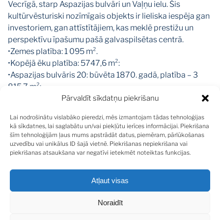
Vecrīgā, starp Aspazijas bulvāri un Vaļņu ielu. Šis
kultūrvēsturiski nozīmīgais objekts ir lieliska iespēja gan
investoriem, gan attīstītājiem, kas meklē prestižu un
perspektīvu īpašumu pašā galvaspilsētas centrā.
•Zemes platība: 1 095 m².
•Kopējā ēku platība: 5747,6 m²:
•Aspazijas bulvāris 20: būvēta 1870. gadā, platība – 3
815,7 m²;
Pārvaldīt sīkdatņu piekrišanu
• Vaļņu iela 18: būvēta 1910. gadā, platība – 1 042,3 m².
•1. stāvs un daļēji pagrabs: komerctelpas ar lieliem
Lai nodrošinātu vislabāko pieredzi, mēs izmantojam tādas tehnoloģijas
skatlogiem, piemērotas tirdzniecības vai ēdināšanas
kā sīkdatnes, lai saglabātu un/vai piekļūtu ierīces informācijai. Piekrišana
uzņēmumiem.
šīm tehnoloģijām ļaus mums apstrādāt datus, piemēram, pārlūkošanas
uzvedību vai unikālus ID šajā vietnē. Piekrišanas nepiekrišana vai
•2.–4. stāvs un daļa no 5. stāva: administratīvās telpas,
piekrišanas atsaukšana var negatīvi ietekmēt noteiktas funkcijas.
kas daļēji iznomātas, radot regulārus ienākumus.
•5.–7. stāvs: tiek veikta dzīvokļu izbūve ar potenciālu
Atļaut visas
augstas klases dzīvojamo telpu attīstībai.
Ēkas ir kultūrvēsturiski vērtīgas un iekļautas arhitektūras
Noraidīt
mantojuma sarakstā.