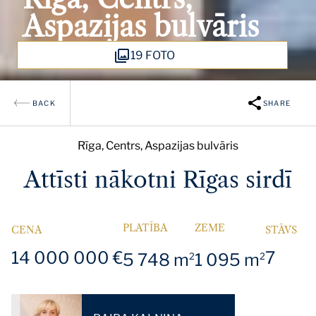
Aspazijas bulvāris
19 FOTO
BACK
SHARE
Rīga, Centrs, Aspazijas bulvāris
Attīsti nākotni Rīgas sirdī
PLATĪBA
ZEME
CENA
STĀVS
14 000 000 €
7
5 748 m
1 095 m
2
2