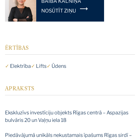
BAIBA KALNIŅA
NOSŪTĪT ZIŅU
ĒRTĪBAS
✓
Elektrība
✓
Lifts
✓
Ūdens
APRAKSTS
Ekskluzīvs investīciju objekts Rīgas centrā – Aspazijas
bulvāris 20 un Vaļņu iela 18
Piedāvājumā unikāls nekustamais īpašums Rīgas sirdī –